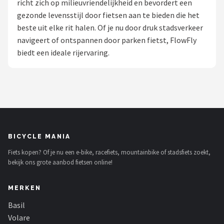
richt zich op milieuvriendelijkheid en bevordert een
gezonde levensstijl door fietsen aan te bieden die het
Mountainbikes
beste uit elke rit halen. Of je nu door druk stadsverkeer
navigeert of ontspannen door parken fietst, FlowFly
Shop
biedt een ideale rijervaring.
POPULAIRE MERKEN
Basil
Volare
ABUS
BICYCLE MANIA
Fiets kopen? Of je nu een e-bike, racefiets, mountainbike of stadsfiets zoekt,
AXA
bekijk ons grote aanbod fietsen online!
New Looxs
MERKEN
BBB Cycling
Basil
Volare