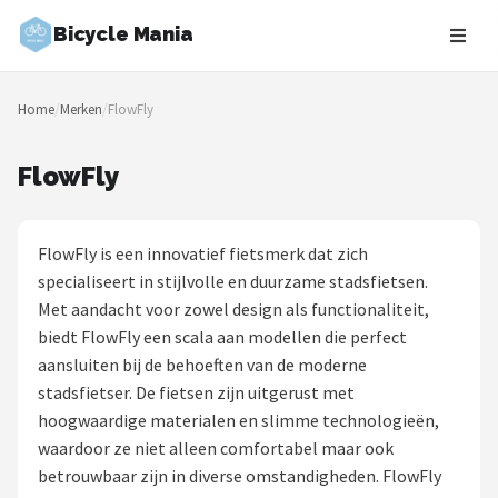
Bicycle Mania
Zoeken
Home
/
Merken
/
FlowFly
NAVIGATIE
Shop
FlowFly
Merken
FlowFly is een innovatief fietsmerk dat zich
Blog
specialiseert in stijlvolle en duurzame stadsfietsen.
Met aandacht voor zowel design als functionaliteit,
Fietsroutes
biedt FlowFly een scala aan modellen die perfect
aansluiten bij de behoeften van de moderne
Kinderfietsen
stadsfietser. De fietsen zijn uitgerust met
hoogwaardige materialen en slimme technologieën,
Stadsfietsen
waardoor ze niet alleen comfortabel maar ook
betrouwbaar zijn in diverse omstandigheden. FlowFly
Elektrische fietsen