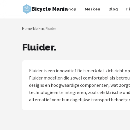
Bicycle Mania
Shop
Merken
Blog
F
Zoeken
Home
/
Merken
/
Fluider.
NAVIGATIE
Shop
Fluider.
Merken
Blog
Fluider is een innovatief fietsmerk dat zich richt 
Fluider modellen die zowel comfortabel als betrou
Fietsroutes
designs en hoogwaardige componenten, wat zorgt vo
technologieën te integreren, zoals elektrische onde
Kinderfietsen
alternatief voor hun dagelijkse transportbehoefte
Stadsfietsen
Elektrische fietsen