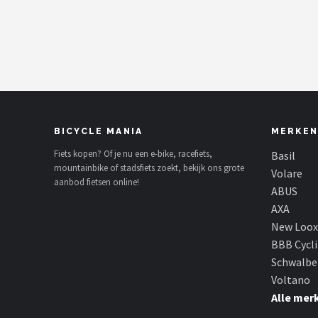
Mountainbikes
Shop
POPULAIRE MERKEN
Basil
BICYCLE MANIA
MERKEN
Volare
Fiets kopen? Of je nu een e-bike, racefiets,
Basil
mountainbike of stadsfiets zoekt, bekijk ons grote
Volare
aanbod fietsen online!
ABUS
ABUS
AXA
AXA
New Loox
BBB Cycl
New Looxs
Schwalbe
Voltano
BBB Cycling
Alle mer