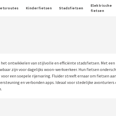
Elektrische
ietsroutes
Kinderfietsen
Stadsfietsen
fietsen
op het ontwikkelen van stijlvolle en efficiënte stadsfietsen. Met 
wbaar zijn voor dagelijks woon-werkverkeer. Hun fietsen ondersc
or een soepele rijervaring. Fluider streeft ernaar om fietsen aa
rsteuning en verbonden apps. Ideaal voor stedelijke avonturiers d
n.