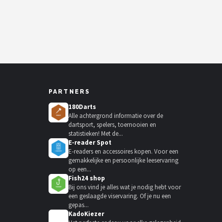
PARTNERS
180Darts
Alle achtergrond informatie over de
dartsport, spelers, toernooien en
statistieken! Met de...
E-reader Spot
E-readers en accessoires kopen. Voor een
gemakkelijke en persoonlijke leeservaring
op een...
Fish24 shop
Bij ons vind je alles wat je nodig hebt voor
een geslaagde viservaring. Of je nu een
gepas...
KadoKiezer
🎁