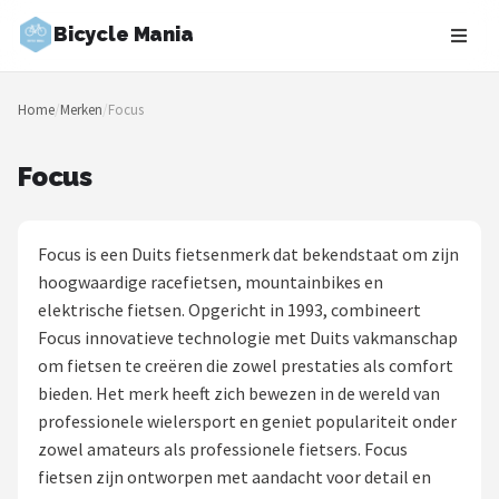
Bicycle Mania
Zoeken
Home
/
Merken
/
Focus
NAVIGATIE
Shop
Focus
Merken
Focus is een Duits fietsenmerk dat bekendstaat om zijn
Blog
hoogwaardige racefietsen, mountainbikes en
elektrische fietsen. Opgericht in 1993, combineert
Fietsroutes
Focus innovatieve technologie met Duits vakmanschap
om fietsen te creëren die zowel prestaties als comfort
Kinderfietsen
bieden. Het merk heeft zich bewezen in de wereld van
professionele wielersport en geniet populariteit onder
Stadsfietsen
zowel amateurs als professionele fietsers. Focus
fietsen zijn ontworpen met aandacht voor detail en
Elektrische fietsen