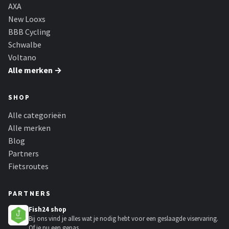
Schwalbe
AXA
New Looxs
Voltano
BBB Cycling
Schwalbe
Shimano
Voltano
Alle merken →
Cortina
SHOP
Alle merken →
Alle categorieën
Alle merken
Blog
Partners
Fietsroutes
PARTNERS
Fish24 shop
Bij ons vind je alles wat je nodig hebt voor een geslaagde viservaring.
Of je nu een gepas...