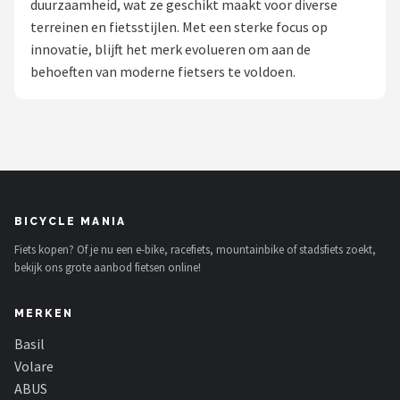
duurzaamheid, wat ze geschikt maakt voor diverse
terreinen en fietsstijlen. Met een sterke focus op
Mountainbikes
innovatie, blijft het merk evolueren om aan de
behoeften van moderne fietsers te voldoen.
Shop
POPULAIRE MERKEN
Basil
Volare
BICYCLE MANIA
ABUS
Fiets kopen? Of je nu een e-bike, racefiets, mountainbike of stadsfiets zoekt,
bekijk ons grote aanbod fietsen online!
AXA
MERKEN
New Looxs
Basil
BBB Cycling
Volare
ABUS