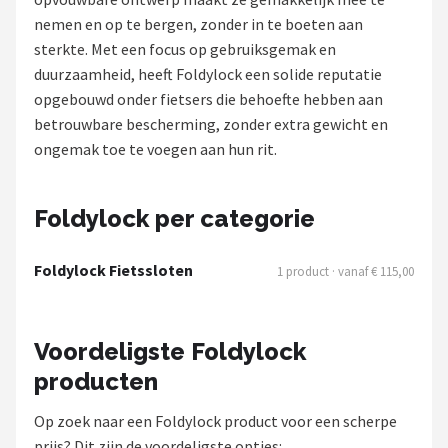
nemen en op te bergen, zonder in te boeten aan
Mountainbikes
sterkte. Met een focus op gebruiksgemak en
duurzaamheid, heeft Foldylock een solide reputatie
Shop
opgebouwd onder fietsers die behoefte hebben aan
POPULAIRE MERKEN
betrouwbare bescherming, zonder extra gewicht en
ongemak toe te voegen aan hun rit.
Basil
Volare
Foldylock per categorie
ABUS
Foldylock Fietssloten
1 product · vanaf € 115,00
AXA
Voordeligste Foldylock
New Looxs
producten
BBB Cycling
Op zoek naar een Foldylock product voor een scherpe
prijs? Dit zijn de voordeligste opties: