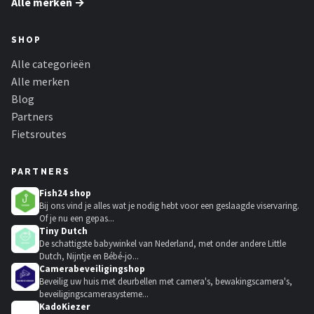
Alle merken →
SHOP
Alle categorieën
Alle merken
Blog
Partners
Fietsroutes
PARTNERS
Fish24 shop
Bij ons vind je alles wat je nodig hebt voor een geslaagde viservaring.
Of je nu een gepas...
Tiny Dutch
De schattigste babywinkel van Nederland, met onder andere Little
Dutch, Nijntje en Bébé-jo...
Camerabeveiligingshop
Beveilig uw huis met deurbellen met camera's, bewakingscamera's,
beveiligingscamerasysteme...
KadoKiezer