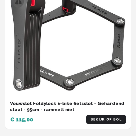
Vouwslot Foldylock E-bike fietsslot - Gehardend
staal - 95cm - rammelt niet
€ 115,00
BEKIJK OP BOL