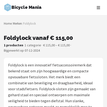
Bicycle Mania
Zoeken
Home
/
Merken
/
Foldylock
NAVIGATIE
Shop
Foldylock vanaf € 115,00
1 producten
· 1 categorie · € 115,00 – € 115,00 ·
Merken
Bijgewerkt op 07-12-2024
Blog
Foldylock is een innovatief fietsaccessoiremerk dat
Fietsroutes
bekend staat om zijn hoogwaardige en compacte
opvouwbare fietssloten. Het merk biedt een
Kinderfietsen
combinatie van beveiliging en draagbaarheid, ideaal
voor stadsfietsers. Foldylock-sloten zijn gemaakt van
Stadsfietsen
gehard staal en speciaal ontworpen om maximale
veiligheid te bieden tegen diefstal. Hun slanke,
Elektrische fietsen
opvouwbare ontwerp maakt ze gemakkelijk mee te