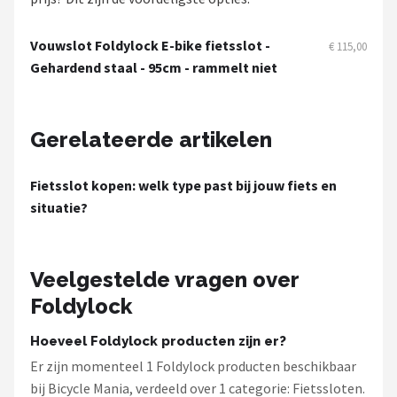
Schwalbe
Vouwslot Foldylock E-bike fietsslot -
€ 115,00
Voltano
Gehardend staal - 95cm - rammelt niet
Shimano
Gerelateerde artikelen
Cortina
Alle merken →
Fietsslot kopen: welk type past bij jouw fiets en
situatie?
Veelgestelde vragen over
Foldylock
Hoeveel Foldylock producten zijn er?
Er zijn momenteel 1 Foldylock producten beschikbaar
bij Bicycle Mania, verdeeld over 1 categorie: Fietssloten.