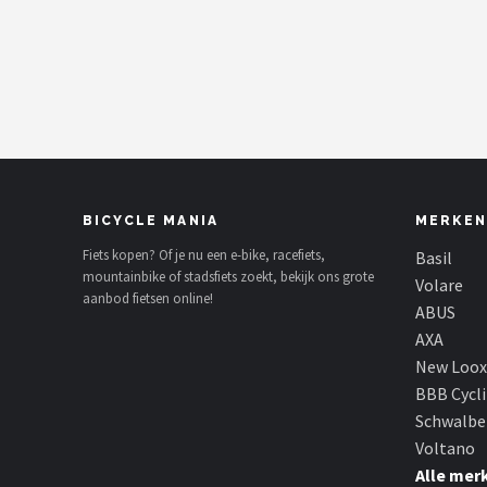
Mountainbikes
Shop
POPULAIRE MERKEN
Basil
BICYCLE MANIA
MERKEN
Volare
Fiets kopen? Of je nu een e-bike, racefiets,
Basil
mountainbike of stadsfiets zoekt, bekijk ons grote
ABUS
Volare
aanbod fietsen online!
ABUS
AXA
AXA
New Loox
New Looxs
BBB Cycl
Schwalbe
BBB Cycling
Voltano
Alle mer