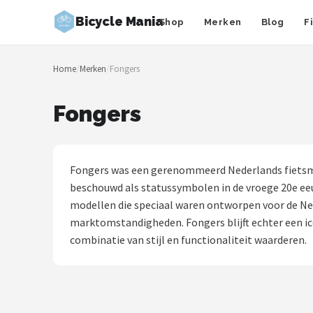
Bicycle Mania
Shop
Merken
Blog
F
Zoeken
Home
/
Merken
/
Fongers
NAVIGATIE
Shop
Fongers
Merken
Blog
Fongers was een gerenommeerd Nederlands fietsme
beschouwd als statussymbolen in de vroege 20e ee
Fietsroutes
modellen die speciaal waren ontworpen voor de Ned
marktomstandigheden. Fongers blijft echter een ico
Kinderfietsen
combinatie van stijl en functionaliteit waarderen.
Stadsfietsen
Elektrische fietsen