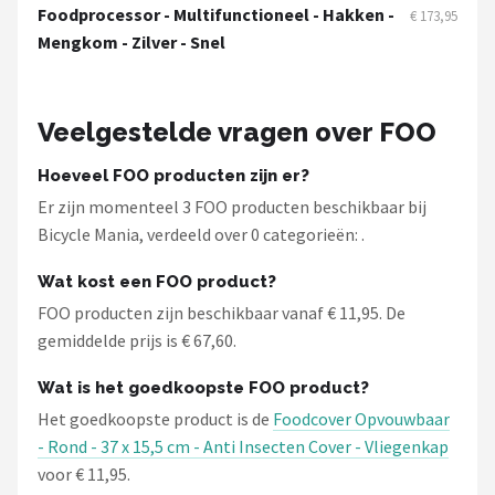
Schwalbe
Foodprocessor - Multifunctioneel - Hakken -
€ 173,95
Mengkom - Zilver - Snel
Voltano
Shimano
Veelgestelde vragen over FOO
Cortina
Hoeveel FOO producten zijn er?
Er zijn momenteel 3 FOO producten beschikbaar bij
Alle merken →
Bicycle Mania, verdeeld over 0 categorieën: .
Wat kost een FOO product?
FOO producten zijn beschikbaar vanaf € 11,95. De
gemiddelde prijs is € 67,60.
Wat is het goedkoopste FOO product?
Het goedkoopste product is de
Foodcover Opvouwbaar
- Rond - 37 x 15,5 cm - Anti Insecten Cover - Vliegenkap
voor € 11,95.