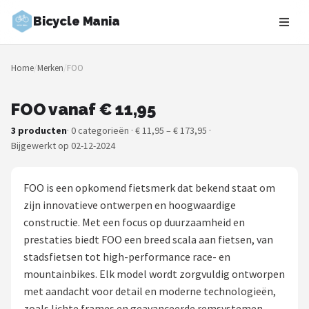
Bicycle Mania
Zoeken
Home
/
Merken
/
FOO
NAVIGATIE
Shop
FOO vanaf € 11,95
3 producten
· 0 categorieën · € 11,95 – € 173,95 ·
Merken
Bijgewerkt op 02-12-2024
Blog
FOO is een opkomend fietsmerk dat bekend staat om
Fietsroutes
zijn innovatieve ontwerpen en hoogwaardige
constructie. Met een focus op duurzaamheid en
Kinderfietsen
prestaties biedt FOO een breed scala aan fietsen, van
stadsfietsen tot high-performance race- en
Stadsfietsen
mountainbikes. Elk model wordt zorgvuldig ontworpen
met aandacht voor detail en moderne technologieën,
Elektrische fietsen
zoals lichte frames en geavanceerde remsystemen.