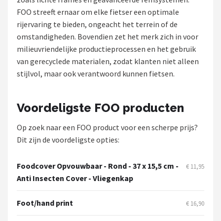
FOO streeft ernaar om elke fietser een optimale
Mountainbikes
rijervaring te bieden, ongeacht het terrein of de
omstandigheden. Bovendien zet het merk zich in voor
Shop
milieuvriendelijke productieprocessen en het gebruik
POPULAIRE MERKEN
van gerecyclede materialen, zodat klanten niet alleen
stijlvol, maar ook verantwoord kunnen fietsen.
Basil
Volare
Voordeligste FOO producten
Op zoek naar een FOO product voor een scherpe prijs?
ABUS
Dit zijn de voordeligste opties:
AXA
Foodcover Opvouwbaar - Rond - 37 x 15,5 cm -
€ 11,95
New Looxs
Anti Insecten Cover - Vliegenkap
BBB Cycling
Foot/hand print
€ 16,90