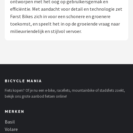
ontworpen met het oog op gebruikersgemak en
efficiëntie. Met aandacht voor detail en technologie zet
Mountainbikes
Først Bikes zich in voor een schonere en groenere
toekomst, en speelt het in op de groeiende vraag naar
Shop
milieuvriendelijk en stijlvol vervoer.
POPULAIRE MERKEN
Basil
Volare
ABUS
BICYCLE MANIA
Fiets kopen? Of je nu een e-bike, racefiets, mountainbike of stadsfiets zoekt,
AXA
bekijk ons grote aanbod fietsen online!
New Looxs
MERKEN
BBB Cycling
Basil
Volare