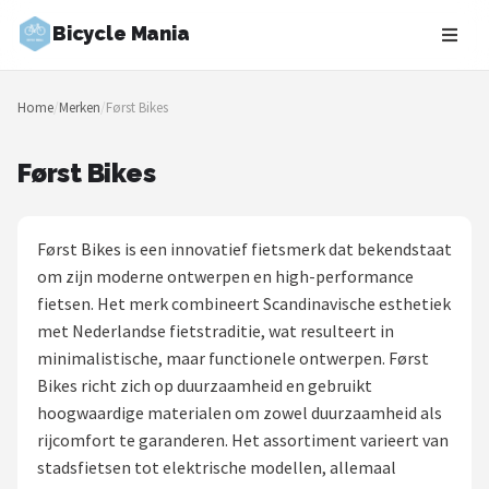
Bicycle Mania
Zoeken
Home
/
Merken
/
Først Bikes
NAVIGATIE
Shop
Først Bikes
Merken
Først Bikes is een innovatief fietsmerk dat bekendstaat
Blog
om zijn moderne ontwerpen en high-performance
fietsen. Het merk combineert Scandinavische esthetiek
Fietsroutes
met Nederlandse fietstraditie, wat resulteert in
minimalistische, maar functionele ontwerpen. Først
Kinderfietsen
Bikes richt zich op duurzaamheid en gebruikt
hoogwaardige materialen om zowel duurzaamheid als
Stadsfietsen
rijcomfort te garanderen. Het assortiment varieert van
stadsfietsen tot elektrische modellen, allemaal
Elektrische fietsen