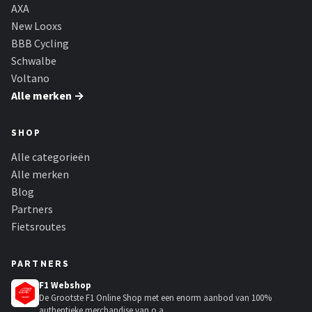
Schwalbe
AXA
New Looxs
Voltano
BBB Cycling
Schwalbe
Shimano
Voltano
Alle merken →
Cortina
SHOP
Alle merken →
Alle categorieën
Alle merken
Blog
Partners
Fietsroutes
PARTNERS
F1 Webshop
De Grootste F1 Online Shop met een enorm aanbod van 100%
authentieke merchandise van o.a....