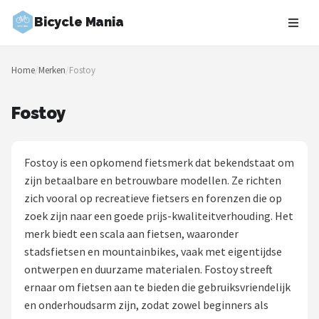
Bicycle Mania
Zoeken
Home
/
Merken
/
Fostoy
NAVIGATIE
Shop
Fostoy
Merken
Fostoy is een opkomend fietsmerk dat bekendstaat om
Blog
zijn betaalbare en betrouwbare modellen. Ze richten
zich vooral op recreatieve fietsers en forenzen die op
Fietsroutes
zoek zijn naar een goede prijs-kwaliteitverhouding. Het
merk biedt een scala aan fietsen, waaronder
Kinderfietsen
stadsfietsen en mountainbikes, vaak met eigentijdse
ontwerpen en duurzame materialen. Fostoy streeft
Stadsfietsen
ernaar om fietsen aan te bieden die gebruiksvriendelijk
en onderhoudsarm zijn, zodat zowel beginners als
Elektrische fietsen