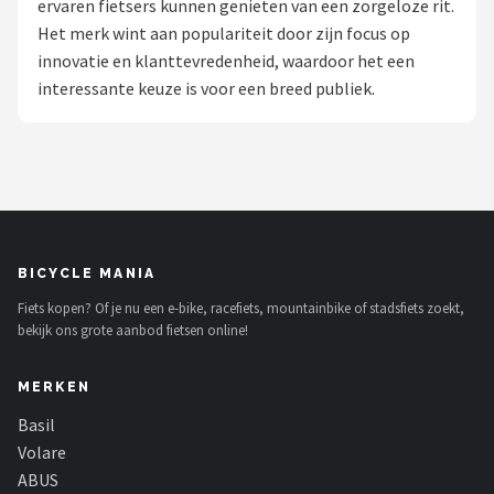
ervaren fietsers kunnen genieten van een zorgeloze rit.
Het merk wint aan populariteit door zijn focus op
Mountainbikes
innovatie en klanttevredenheid, waardoor het een
interessante keuze is voor een breed publiek.
Shop
POPULAIRE MERKEN
Basil
Volare
BICYCLE MANIA
ABUS
Fiets kopen? Of je nu een e-bike, racefiets, mountainbike of stadsfiets zoekt,
bekijk ons grote aanbod fietsen online!
AXA
MERKEN
New Looxs
Basil
BBB Cycling
Volare
ABUS