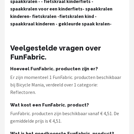
spaakkralen - - fietskraal kinderfiets -
Schwalbe
spaakkralen voor een kinderfiets- spaakkralen
kinderen- fietskralen -fietskralen kind -
Voltano
spaakkraal kinderen - gekleurde spaak kralen-
Shimano
Cortina
Veelgestelde vragen over
FunFabric.
Alle merken →
Hoeveel FunFabric. producten zijn er?
Er zijn momenteel 1 FunFabric. producten beschikbaar
bij Bicycle Mania, verdeeld over 1 categorie:
Reflectoren.
Wat kost een FunFabric. product?
FunFabric. producten zijn beschikbaar vanaf € 4,51. De
gemiddelde prijs is € 4,51.
Wat is het goedkoopste FunFabric. product?