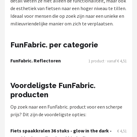
detail weten ze niet alleen de functionaliteit, maar ook
de esthetiek van fietsen naar een hoger niveau te tillen.
Mountainbikes
Ideaal voor mensen die op zoek zijn naar een unieke en
milieuvriendelijke manier om zich te verplaatsen.
Shop
POPULAIRE MERKEN
FunFabric. per categorie
Basil
FunFabric. Reflectoren
1 product · vanaf € 4,51
Volare
ABUS
Voordeligste FunFabric.
producten
AXA
Op zoek naar een FunFabric. product voor een scherpe
New Looxs
prijs? Dit zijn de voordeligste opties:
BBB Cycling
Fiets spaakkralen 36 stuks - glow in the dark -
€ 4,51