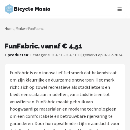
Bicycle Mania
Zoeken
Home
/
Merken
/
FunFabric.
NAVIGATIE
Shop
FunFabric. vanaf € 4,51
1 producten
· 1 categorie · € 4,51 – € 4,51 ·
Bijgewerkt op 02-12-2024
Merken
Blog
FunFabric is een innovatief fietsmerk dat bekendstaat
om zijn kleurrijke en duurzame ontwerpen. Het merk
Fietsroutes
richt zich op zowel recreatieve als stadsfietsers en
biedt een scala aan modellen, van stadsfietsen tot
Kinderfietsen
vouwfietsen. FunFabric maakt gebruik van
hoogwaardige materialen en moderne technologieën
Stadsfietsen
om een comfortabele en betrouwbare rijervaring te
garanderen. Door hun opvallende stijl en aandacht voor
Elektrische fietsen