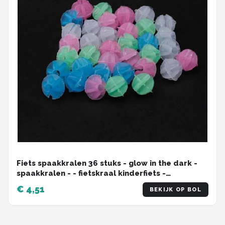
Fiets spaakkralen 36 stuks - glow in the dark -
spaakkralen - - fietskraal kinderfiets -
spaakkralen voor een kinderfiets- spaakkralen
€ 4,51
BEKIJK OP BOL
kinderen- fietskralen -fietskralen kind -
spaakkraal kinderen - gekleurde spaak kralen-