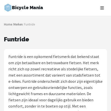
Bicycle Mania
Zoeken
Home
/
Merken
/
Funtride
NAVIGATIE
Shop
Funtride
Merken
Funtride is een opkomend fietsmerk dat bekend staat
Blog
om zijn betaalbare en betrouwbare fietsen. Het merk
richt zich op zowel recreatieve als stedelijke fietsers,
Fietsroutes
met een assortiment dat varieert van stadsfietsen tot
e-bikes. Funtride onderscheidt zich door zijn eigentijdse
Kinderfietsen
ontwerpen en gebruiksvriendelijke functies, zoals
lichtgewicht frames en duurzame materialen. De
Stadsfietsen
fietsen zijn ideaal voor dagelijks gebruik en bieden
comfort, zonder in te boeten op stijl. Met een
Elektrische fietsen