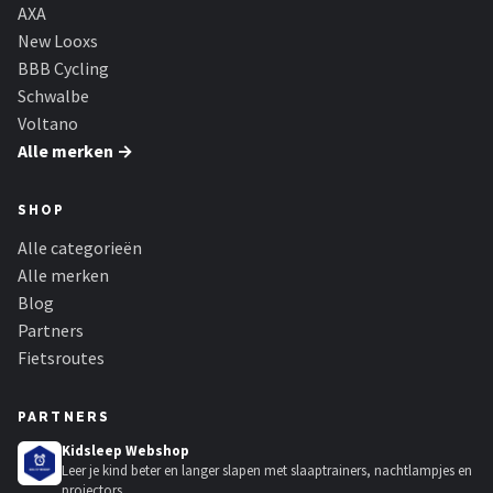
Schwalbe
AXA
New Looxs
Voltano
BBB Cycling
Schwalbe
Shimano
Voltano
Alle merken →
Cortina
SHOP
Alle merken →
Alle categorieën
Alle merken
Blog
Partners
Fietsroutes
PARTNERS
Kidsleep Webshop
Leer je kind beter en langer slapen met slaaptrainers, nachtlampjes en
projectors.