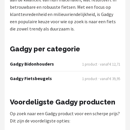
betrouwbare en robuuste fietsen. Met een focus op
Mountainbikes
klanttevredenheid en milieuvriendelijkheid, is Gadgy
een populaire keuze voor wie op zoek is naar een fiets
Shop
die zowel trendy als duurzaam is.
POPULAIRE MERKEN
Basil
Gadgy per categorie
Volare
Gadgy Bidonhouders
1 product · vanaf € 12,71
ABUS
Gadgy Fietsbeugels
1 product · vanaf € 39,95
AXA
Voordeligste Gadgy producten
New Looxs
Op zoek naar een Gadgy product voor een scherpe prijs?
BBB Cycling
Dit zijn de voordeligste opties: