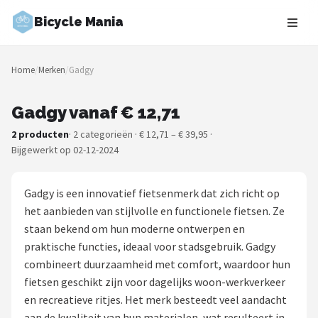
Bicycle Mania
Zoeken
Home
/
Merken
/
Gadgy
NAVIGATIE
Shop
Gadgy vanaf € 12,71
2 producten
· 2 categorieën · € 12,71 – € 39,95 ·
Merken
Bijgewerkt op 02-12-2024
Blog
Gadgy is een innovatief fietsenmerk dat zich richt op
Fietsroutes
het aanbieden van stijlvolle en functionele fietsen. Ze
staan bekend om hun moderne ontwerpen en
Kinderfietsen
praktische functies, ideaal voor stadsgebruik. Gadgy
combineert duurzaamheid met comfort, waardoor hun
Stadsfietsen
fietsen geschikt zijn voor dagelijks woon-werkverkeer
en recreatieve ritjes. Het merk besteedt veel aandacht
Elektrische fietsen
aan de kwaliteit van hun materialen, wat resulteert in