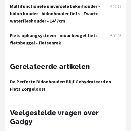
Schwalbe
Multifunctionele universele bekerhouder -
€ 12,71
bidon houder - bidonhouder fiets - Zwarte
Voltano
waterfleshouder - 14*7cm
Shimano
Fiets ophangsysteem - muur beugel fiets -
€ 39,95
fietsbeugel - fietsenrek
Cortina
Alle merken →
Gerelateerde artikelen
De Perfecte Bidonhouder: Blijf Gehydrateerd en
Fiets Zorgeloos!
Veelgestelde vragen over
Gadgy