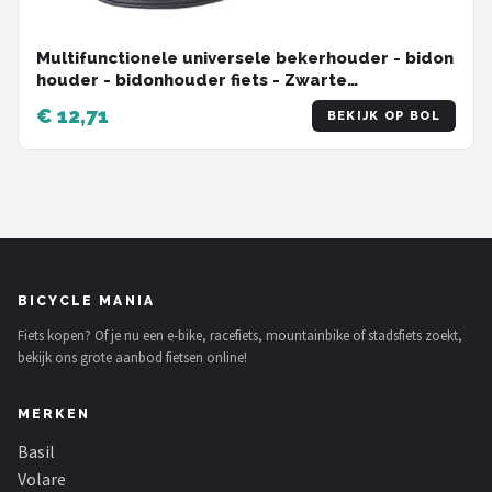
Multifunctionele universele bekerhouder - bidon
houder - bidonhouder fiets - Zwarte
waterfleshouder - 14*7cm
€ 12,71
BEKIJK OP BOL
BICYCLE MANIA
Fiets kopen? Of je nu een e-bike, racefiets, mountainbike of stadsfiets zoekt,
bekijk ons grote aanbod fietsen online!
MERKEN
Basil
Volare