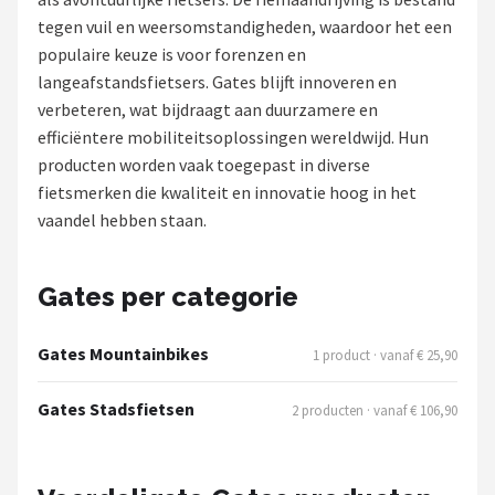
tegen vuil en weersomstandigheden, waardoor het een
Mountainbikes
populaire keuze is voor forenzen en
langeafstandsfietsers. Gates blijft innoveren en
Shop
verbeteren, wat bijdraagt aan duurzamere en
POPULAIRE MERKEN
efficiëntere mobiliteitsoplossingen wereldwijd. Hun
producten worden vaak toegepast in diverse
Basil
fietsmerken die kwaliteit en innovatie hoog in het
vaandel hebben staan.
Volare
ABUS
Gates per categorie
AXA
Gates Mountainbikes
1 product · vanaf € 25,90
New Looxs
Gates Stadsfietsen
2 producten · vanaf € 106,90
BBB Cycling