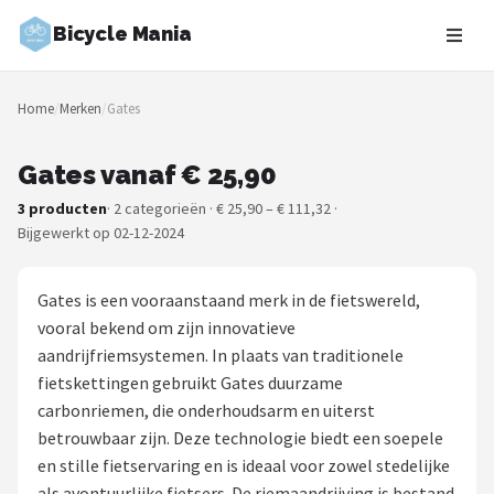
Bicycle Mania
Zoeken
Home
/
Merken
/
Gates
NAVIGATIE
Shop
Gates vanaf € 25,90
3 producten
· 2 categorieën · € 25,90 – € 111,32 ·
Merken
Bijgewerkt op 02-12-2024
Blog
Gates is een vooraanstaand merk in de fietswereld,
Fietsroutes
vooral bekend om zijn innovatieve
aandrijfriemsystemen. In plaats van traditionele
Kinderfietsen
fietskettingen gebruikt Gates duurzame
carbonriemen, die onderhoudsarm en uiterst
Stadsfietsen
betrouwbaar zijn. Deze technologie biedt een soepele
en stille fietservaring en is ideaal voor zowel stedelijke
Elektrische fietsen
als avontuurlijke fietsers. De riemaandrijving is bestand