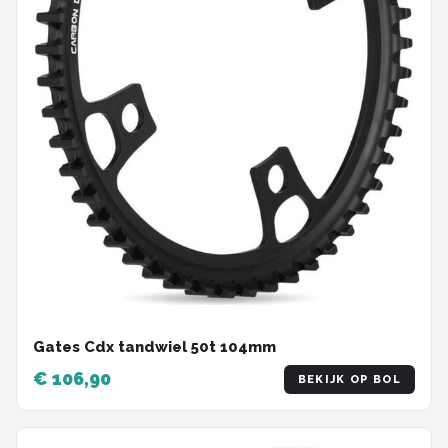
Gates Cdx tandwiel 50t 104mm
€ 106,90
BEKIJK OP BOL