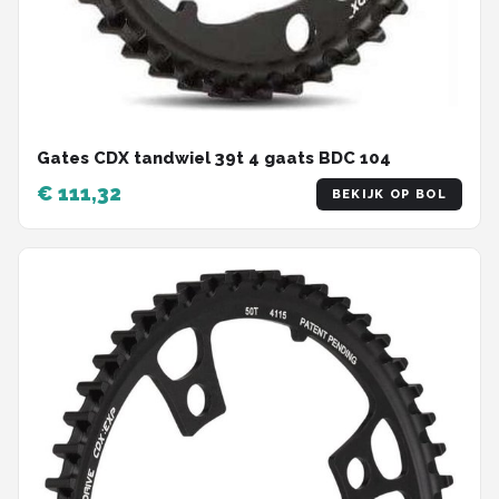
Gates CDX tandwiel 39t 4 gaats BDC 104
€ 111,32
BEKIJK OP BOL