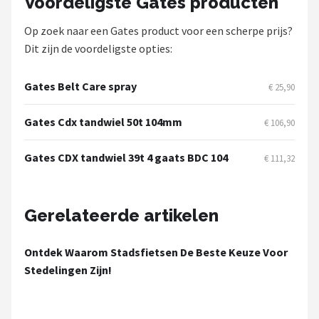
Voordeligste Gates producten
Schwalbe
Op zoek naar een Gates product voor een scherpe prijs?
Voltano
Dit zijn de voordeligste opties:
Shimano
Gates Belt Care spray
€ 25,90
Cortina
Gates Cdx tandwiel 50t 104mm
€ 106,90
Alle merken →
Gates CDX tandwiel 39t 4 gaats BDC 104
€ 111,32
Gerelateerde artikelen
Ontdek Waarom Stadsfietsen De Beste Keuze Voor
Stedelingen Zijn!