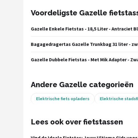
Voordeligste Gazelle fietstas
Mountainbikes
Shop
Gazelle Enkele Fietstas - 18,5 Liter - Antraciet 
POPULAIRE MERKEN
Bagagedragertas Gazelle Trunkbag 31 liter - zw
Basil
Gazelle Dubbele Fietstas - Met Mik Adapter - Zwar
Volare
ABUS
Andere Gazelle categorieën
AXA
Elektrische fiets opladers
Elektrische stadsf
New Looxs
Lees ook over fietstassen
BBB Cycling
Vind de Ideale Fietstas: Jouw Ultieme Gids voor 