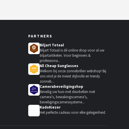
PARTNERS
Biljart Totaal
Biljart Totaal is dé online shop voor al uw
biljartartikelen. Voor beginners &
professiona...
All Cheap Sunglasses
Welkom bij onze zonnebrillen webshop! Bij
ons vind je de meest stijlvolle en trendy
zonneb...
Camerabeveiligingshop
Beveilig uw huis met deurbellen met
camera's, bewakingscamera's,
beveiligingscamerasysteme...
KadoKiezer
🎁
Het perfecte cadeau voor elke gelegenheid.