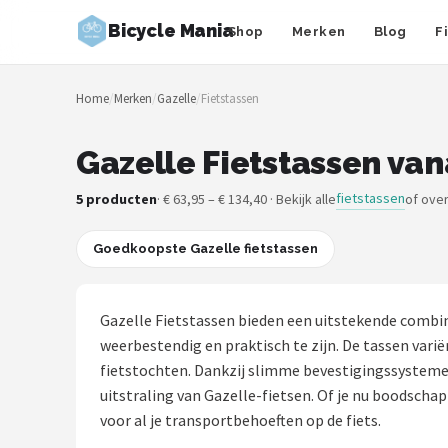
Bicycle Mania
Shop
Merken
Blog
F
Zoeken
Home
/
Merken
/
Gazelle
/
Fietstassen
NAVIGATIE
Shop
Gazelle Fietstassen van
Merken
fietstassen
5 producten
· € 63,95 – € 134,40 · Bekijk alle
of ove
Blog
Goedkoopste Gazelle fietstassen
Fietsroutes
Gazelle Fietstassen bieden een uitstekende combin
Kinderfietsen
weerbestendig en praktisch te zijn. De tassen vari
fietstochten. Dankzij slimme bevestigingssystemen
Stadsfietsen
uitstraling van Gazelle-fietsen. Of je nu boodschapp
voor al je transportbehoeften op de fiets.
Elektrische fietsen