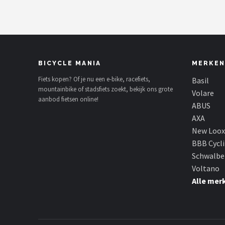
BICYCLE MANIA
MERKEN
Fiets kopen? Of je nu een e-bike, racefiets,
Basil
mountainbike of stadsfiets zoekt, bekijk ons grote
Volare
aanbod fietsen online!
ABUS
AXA
New Loox
BBB Cycl
Schwalbe
Voltano
Alle mer