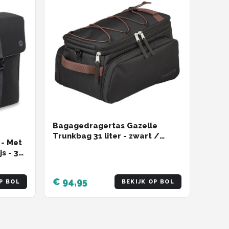
Bagagedragertas Gazelle
Trunkbag 31 liter - zwart /
 - Met
donkerbruin
js - 39
€ 94,95
P BOL
BEKIJK OP BOL