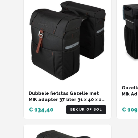
Gazell
Dubbele fietstas Gazelle met
Mik Ad
MIK adapter 37 liter 31 x 40 x 15
39 Lite
(2x) - zwart/bruin
€ 134,40
€ 109
BEKIJK OP BOL