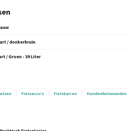
sen
Blauw
art / donkerbruin
t / Groen - 39 Liter
ietsen
Fietsaccu's
Fietskarren
Hondenfietsmanden
Praktisch Fietsplezier