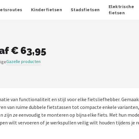
Elektrische
ietsroutes
Kinderfietsen
Stadsfietsen
fietsen
af € 63,95
Gazelle producten
rige
atie van functionaliteit en stijl voor elke fietsliefhebber. Gema
ëren van ruime dubbele fietstassen tot compacte enkele varianten,
 zijn ze eenvoudig te monteren op bijna elke fiets. Met hun mode
en wilt vervoeren of je werkspullen veilig wilt houden tijdens je r