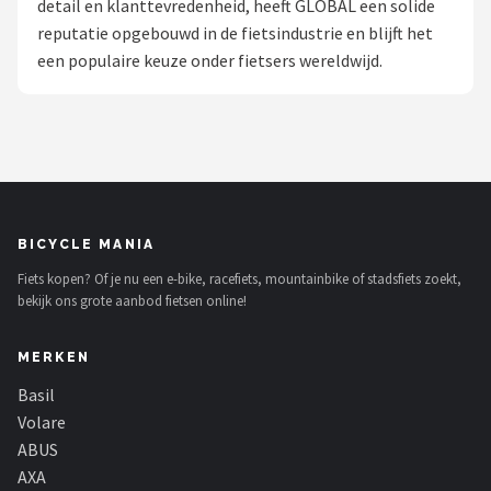
detail en klanttevredenheid, heeft GLOBAL een solide
reputatie opgebouwd in de fietsindustrie en blijft het
Mountainbikes
een populaire keuze onder fietsers wereldwijd.
Shop
POPULAIRE MERKEN
Basil
Volare
BICYCLE MANIA
Fiets kopen? Of je nu een e-bike, racefiets, mountainbike of stadsfiets zoekt,
ABUS
bekijk ons grote aanbod fietsen online!
AXA
MERKEN
New Looxs
Basil
Volare
BBB Cycling
ABUS
AXA