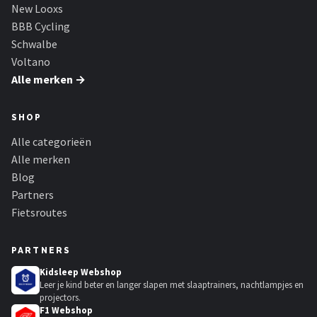
Schwalbe
New Looxs
BBB Cycling
Voltano
Schwalbe
Voltano
Shimano
Alle merken →
Cortina
SHOP
Alle categorieën
Alle merken →
Alle merken
Blog
Partners
Fietsroutes
PARTNERS
Kidsleep Webshop
Leer je kind beter en langer slapen met slaaptrainers, nachtlampjes en
projectors.
F1 Webshop