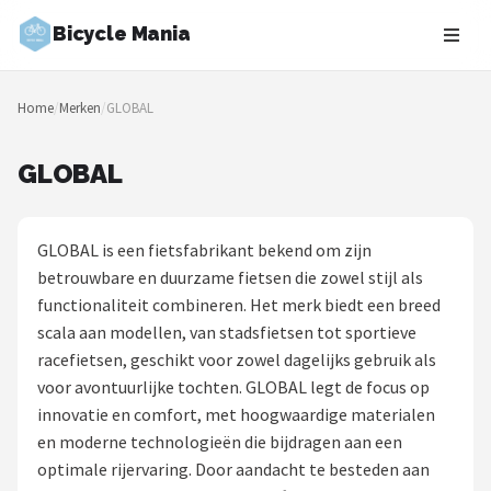
Bicycle Mania
Zoeken
Home
/
Merken
/
GLOBAL
NAVIGATIE
Shop
GLOBAL
Merken
GLOBAL is een fietsfabrikant bekend om zijn
Blog
betrouwbare en duurzame fietsen die zowel stijl als
functionaliteit combineren. Het merk biedt een breed
Fietsroutes
scala aan modellen, van stadsfietsen tot sportieve
racefietsen, geschikt voor zowel dagelijks gebruik als
Kinderfietsen
voor avontuurlijke tochten. GLOBAL legt de focus op
innovatie en comfort, met hoogwaardige materialen
Stadsfietsen
en moderne technologieën die bijdragen aan een
optimale rijervaring. Door aandacht te besteden aan
Elektrische fietsen