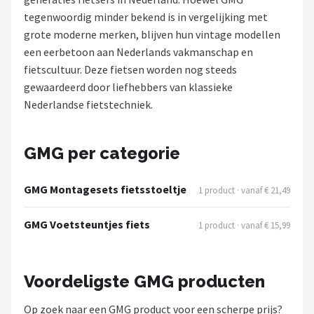
tegenwoordig minder bekend is in vergelijking met
Mountainbikes
grote moderne merken, blijven hun vintage modellen
een eerbetoon aan Nederlands vakmanschap en
Shop
fietscultuur. Deze fietsen worden nog steeds
POPULAIRE MERKEN
gewaardeerd door liefhebbers van klassieke
Nederlandse fietstechniek.
Basil
Volare
GMG per categorie
ABUS
GMG Montagesets fietsstoeltje
1 product · vanaf € 21,49
AXA
GMG Voetsteuntjes fiets
1 product · vanaf € 15,99
New Looxs
Voordeligste GMG producten
BBB Cycling
Op zoek naar een GMG product voor een scherpe prijs?