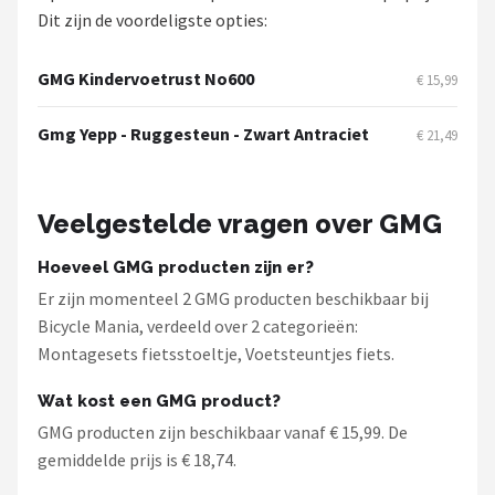
Schwalbe
Dit zijn de voordeligste opties:
Voltano
GMG Kindervoetrust No600
€ 15,99
Shimano
Gmg Yepp - Ruggesteun - Zwart Antraciet
€ 21,49
Cortina
Veelgestelde vragen over GMG
Alle merken →
Hoeveel GMG producten zijn er?
Er zijn momenteel 2 GMG producten beschikbaar bij
Bicycle Mania, verdeeld over 2 categorieën:
Montagesets fietsstoeltje, Voetsteuntjes fiets.
Wat kost een GMG product?
GMG producten zijn beschikbaar vanaf € 15,99. De
gemiddelde prijs is € 18,74.