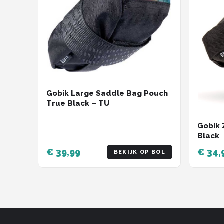
Gobik Large Saddle Bag Pouch
True Black – TU
Gobik 
Black
€ 39,99
€ 34,
BEKIJK OP BOL