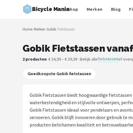
Bicycle Mania
Shop
Merken
Blog
F
Zoeken
Home
/
Merken
/
Gobik
/
Fietstassen
NAVIGATIE
Shop
Gobik Fietstassen vanaf
Merken
fietstassen
2 producten
· € 34,99 – € 39,99 · Bekijk alle
of over
Blog
Goedkoopste Gobik fietstassen
Fietsroutes
Gobik Fietstassen biedt hoogwaardige fietstassen 
Kinderfietsen
waterbestendigheid en stijlvolle ontwerpen, perf
Gobik Fietstassen ideaal voor pendelaars en avontu
Stadsfietsen
vervoeren. Gobik blijft innoveren door gebruik te
producten belichamen kwaliteit en betrouwbaarheid
Elektrische fietsen