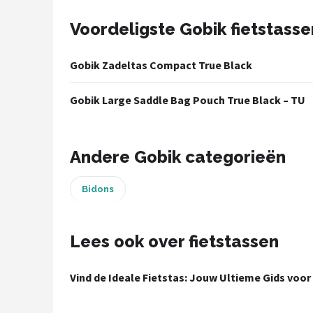
Voordeligste Gobik fietstasse
Mountainbikes
Shop
Gobik Zadeltas Compact True Black
POPULAIRE MERKEN
Gobik Large Saddle Bag Pouch True Black – TU
Basil
Volare
Andere Gobik categorieën
ABUS
Bidons
AXA
Lees ook over fietstassen
New Looxs
Vind de Ideale Fietstas: Jouw Ultieme Gids voor 
BBB Cycling