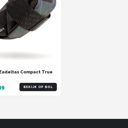
Zadeltas Compact True
99
BEKIJK OP BOL