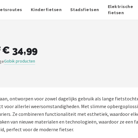
Elektrische
ietsroutes
Kinderfietsen
Stadsfietsen
fietsen
 € 34,99
Gobik producten
ige
aan, ontworpen voor zowel dagelijks gebruik als lange fietstoch
ect voor allerlei weersomstandigheden. Met slimme opbergoploss
riers. Ze combineren functionaliteit met esthetiek, waardoor elke 
 maken van nieuwe materialen en technologieën, waardoor ze een f
, perfect voor de moderne fietser.