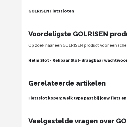
Mountainbikes
GOLRISEN Fietssloten
Shop
Voordeligste GOLRISEN prod
POPULAIRE MERKEN
Op zoek naar een GOLRISEN product voor een scherpe
Basil
Volare
Helm Slot - Rekbaar Slot- draagbaar wachtwoord
ABUS
Gerelateerde artikelen
AXA
Fietsslot kopen: welk type past bij jouw fiets en
New Looxs
BBB Cycling
Veelgestelde vragen over G