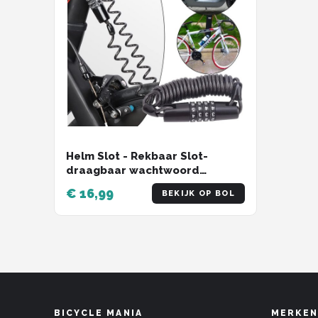
Helm Slot - Rekbaar Slot-
draagbaar wachtwoord
combinatie beveiligingsslot -
€ 16,99
BEKIJK OP BOL
kabelslot voor fiets, motorfiets,
koffer en bagage - zwart
BICYCLE MANIA
MERKEN