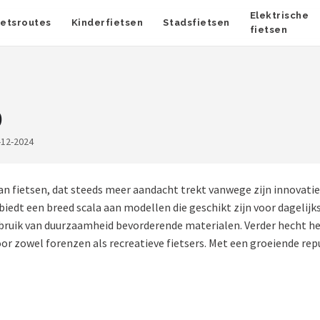
Elektrische
ietsroutes
Kinderfietsen
Stadsfietsen
fietsen
9
-12-2024
van fietsen, dat steeds meer aandacht trekt vanwege zijn innovat
 biedt een breed scala aan modellen die geschikt zijn voor dageli
ebruik van duurzaamheid bevorderende materialen. Verder hecht h
or zowel forenzen als recreatieve fietsers. Met een groeiende rep