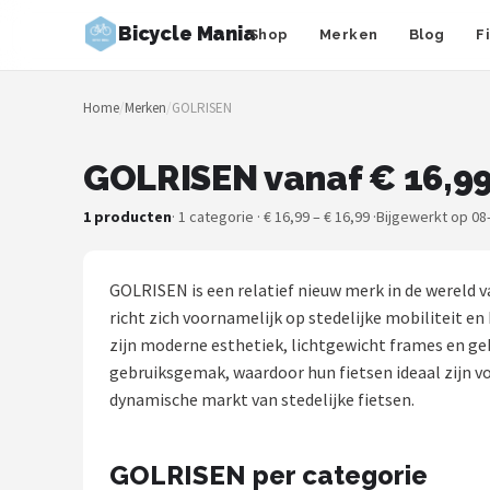
Bicycle Mania
Shop
Merken
Blog
F
Zoeken
Home
/
Merken
/
GOLRISEN
NAVIGATIE
Shop
GOLRISEN vanaf € 16,9
Merken
1 producten
· 1 categorie · € 16,99 – € 16,99 ·
Bijgewerkt op 08
Blog
GOLRISEN is een relatief nieuw merk in de wereld 
Fietsroutes
richt zich voornamelijk op stedelijke mobiliteit en
zijn moderne esthetiek, lichtgewicht frames en g
Kinderfietsen
gebruiksgemak, waardoor hun fietsen ideaal zijn vo
dynamische markt van stedelijke fietsen.
Stadsfietsen
GOLRISEN per categorie
Elektrische fietsen