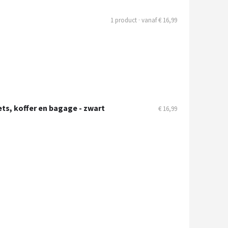
1 product · vanaf € 16,99
ts, koffer en bagage - zwart
€ 16,99