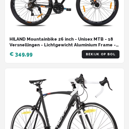
HILAND Mountainbike 26 inch - Unisex MTB - 18
Versnellingen - Lichtgewicht Aluminium Frame -
Schijfremmen - 3/6-Spaaks Sportvelgen
€ 349,99
BEKIJK OP BOL