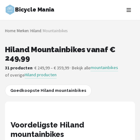
Bicycle Mania
Zoeken
Home
/
Merken
/
Hiland
/
Mountainbikes
NAVIGATIE
Shop
Hiland Mountainbikes vanaf €
249,99
Merken
mountainbikes
31 producten
· € 249,99 – € 359,99 · Bekijk alle
Hiland producten
of overige
Blog
Fietsroutes
Goedkoopste Hiland mountainbikes
Kinderfietsen
Stadsfietsen
Voordeligste Hiland
mountainbikes
Elektrische fietsen