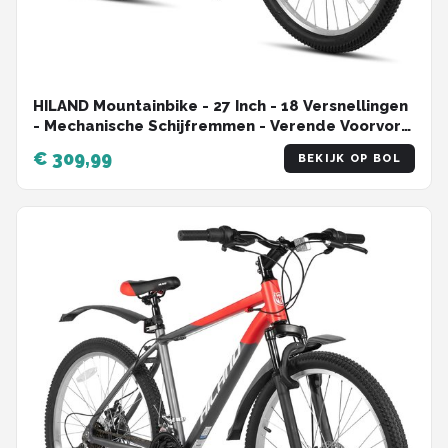
HILAND Mountainbike - 27 Inch - 18 Versnellingen
- Mechanische Schijfremmen - Verende Voorvork
- MTB voor Heren & Dames
€ 309,99
BEKIJK OP BOL