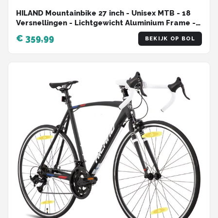
HILAND Mountainbike 27 inch - Unisex MTB - 18
Versnellingen - Lichtgewicht Aluminium Frame -
Schijfremmen - 3/6-Spaaks Sportvelgen
€ 359,99
BEKIJK OP BOL