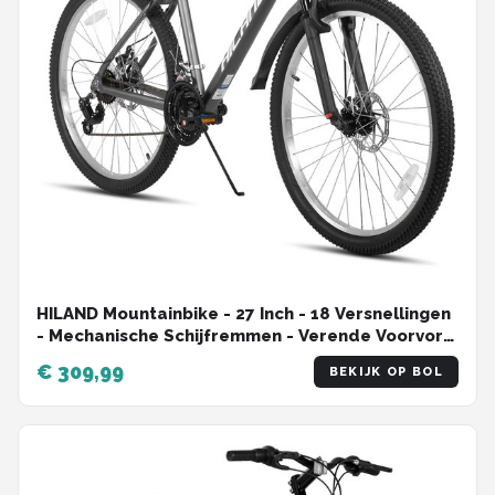
HILAND Mountainbike - 27 Inch - 18 Versnellingen
- Mechanische Schijfremmen - Verende Voorvork
- MTB voor Heren & Dames
€ 309,99
BEKIJK OP BOL