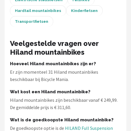
Schwalbe
Hardtail mountainbikes
Kinderfietsen
Voltano
Transportfietsen
Shimano
Veelgestelde vragen over
Cortina
Hiland mountainbikes
Alle merken →
Hoeveel Hiland mountainbikes zijn er?
Er zijn momenteel 31 Hiland mountainbikes
beschikbaar bij Bicycle Mania.
Wat kost een Hiland mountainbike?
Hiland mountainbikes zijn beschikbaar vanaf € 249,99.
De gemiddelde prijs is € 311,60.
Wat is de goedkoopste Hiland mountainbike?
De goedkoopste optie is de
HILAND Full Suspension