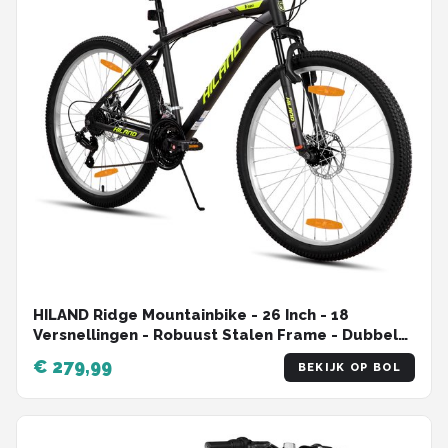
HILAND Ridge Mountainbike - 26 Inch - 18
Versnellingen - Robuust Stalen Frame - Dubbele
Schijfremmen - MTB voor Heren & Dames
€ 279,99
BEKIJK OP BOL