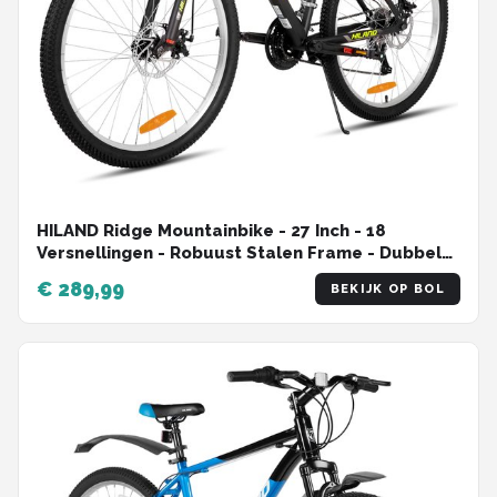
HILAND Ridge Mountainbike - 27 Inch - 18
Versnellingen - Robuust Stalen Frame - Dubbele
Schijfremmen - MTB voor Heren & Dames
€ 289,99
BEKIJK OP BOL