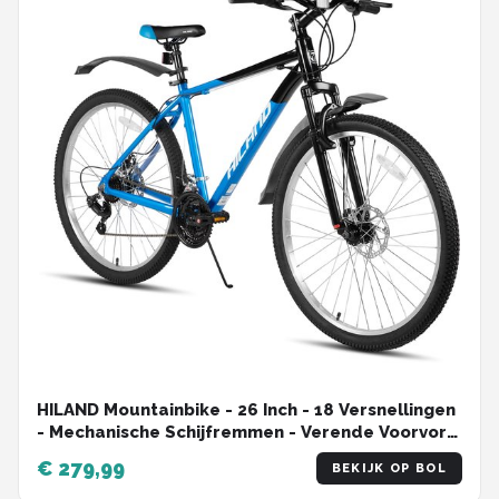
HILAND Mountainbike - 26 Inch - 18 Versnellingen
- Mechanische Schijfremmen - Verende Voorvork
- MTB voor Heren & Dames
€ 279,99
BEKIJK OP BOL