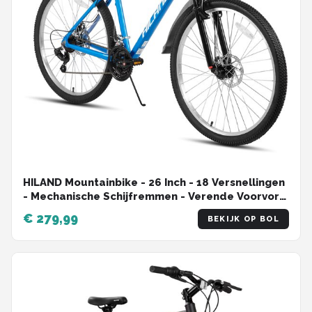
HILAND Mountainbike - 26 Inch - 18 Versnellingen
- Mechanische Schijfremmen - Verende Voorvork
- MTB voor Heren & Dames
€ 279,99
BEKIJK OP BOL