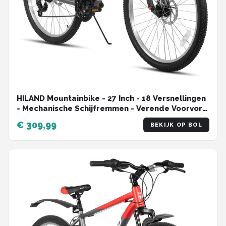
HILAND Mountainbike - 27 Inch - 18 Versnellingen
- Mechanische Schijfremmen - Verende Voorvork
- MTB voor Heren & Dames
€ 309,99
BEKIJK OP BOL