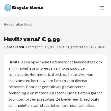
Bicycle Mania
Zoeken
Home
/
Merken
/
Huvitz
NAVIGATIE
Shop
Huvitz vanaf € 9,99
1 producten
· 1 categorie · € 9,99 – € 9,99 ·
Bijgewerkt op 03-12-2024
Merken
Blog
Huvitz is een opkomend fietsmerk dat bekendstaat om
zijn innovatieve ontwerpen en hoogwaardige
Fietsroutes
constructie. Het merk richt zich op het maken van
duurzame en betrouwbare fietsen voor diverse
Kinderfietsen
terreinen. Door het gebruik van geavanceerde
technologie en materialen staan Huvitz-fietsen garant
Stadsfietsen
voor comfort en prestaties. Ze bieden een breed scala
aan modellen, van stadsfietsen tot mountainbikes,
Elektrische fietsen