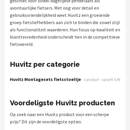
geschikt voor zowel dagelijkse pendelaars als
avontuurlijke fietsers. Met oog voor detail en
Mountainbikes
gebruiksvriendelijkheid weet Huvitz een groeiende
groep fietsliefhebbers aan zich te binden die zowel stijl
Shop
als functionaliteit waarderen. Hun focus op kwaliteit en
POPULAIRE MERKEN
klanttevredenheid onderscheidt hen in de competitieve
fietswereld.
Basil
Volare
Huvitz per categorie
ABUS
Huvitz Montagesets fietsstoeltje
1 product · vanaf € 9,99
AXA
Voordeligste Huvitz producten
New Looxs
Op zoek naar een Huvitz product voor een scherpe
BBB Cycling
prijs? Dit zijn de voordeligste opties: