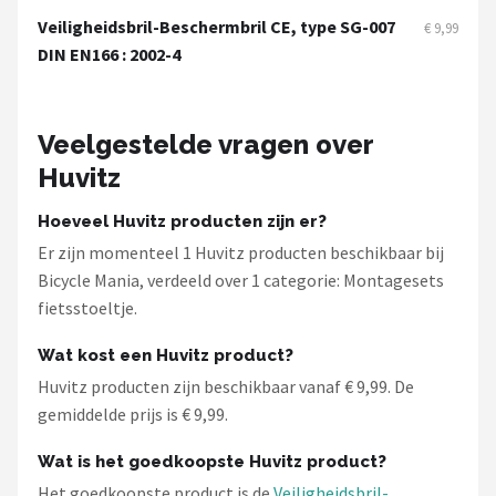
Schwalbe
Veiligheidsbril-Beschermbril CE, type SG-007
€ 9,99
DIN EN166 : 2002-4
Voltano
Shimano
Veelgestelde vragen over
Cortina
Huvitz
Hoeveel Huvitz producten zijn er?
Alle merken →
Er zijn momenteel 1 Huvitz producten beschikbaar bij
Bicycle Mania, verdeeld over 1 categorie: Montagesets
fietsstoeltje.
Wat kost een Huvitz product?
Huvitz producten zijn beschikbaar vanaf € 9,99. De
gemiddelde prijs is € 9,99.
Wat is het goedkoopste Huvitz product?
Het goedkoopste product is de
Veiligheidsbril-