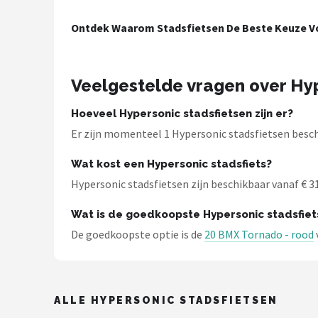
Mountainbikes
Ontdek Waarom Stadsfietsen De Beste Keuze Vo
Shop
Veelgestelde vragen over Hyp
POPULAIRE MERKEN
Basil
Hoeveel Hypersonic stadsfietsen zijn er?
Er zijn momenteel 1 Hypersonic stadsfietsen beschi
Volare
Wat kost een Hypersonic stadsfiets?
ABUS
Hypersonic stadsfietsen zijn beschikbaar vanaf € 313
Wat is de goedkoopste Hypersonic stadsfiet
AXA
De goedkoopste optie is de
20 BMX Tornado - rood
New Looxs
BBB Cycling
ALLE HYPERSONIC STADSFIETSEN