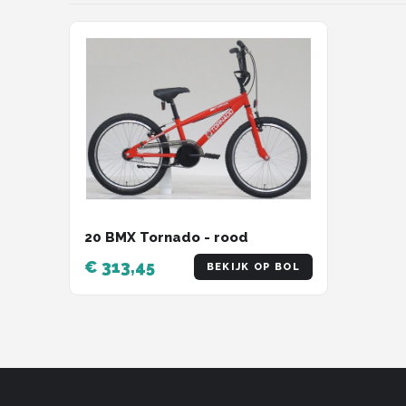
Schwalbe
Voltano
Shimano
Cortina
Alle merken →
20 BMX Tornado - rood
€ 313,45
BEKIJK OP BOL