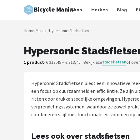
Bicycle Mania
Shop
Merken
Blog
F
Zoeken
Home
/
Merken
/
Hypersonic
/
Stadsfietsen
NAVIGATIE
Shop
Hypersonic Stadsfietse
Merken
stadsfietsen
1 product
· € 313,45 – € 313,45 · Bekijk alle
of ove
Blog
Hypersonic Stadsfietsen biedt een innovatieve reek
Fietsroutes
een focus op duurzaamheid en efficiëntie. Ze zijn
ritten door drukke stedelijke omgevingen. Hyperso
Kinderfietsen
vergrendelingssystemen, waardoor ze zowel praktisch
combineren stijl met functionaliteit voor een optim
Stadsfietsen
Lees ook over stadsfietsen
Elektrische fietsen