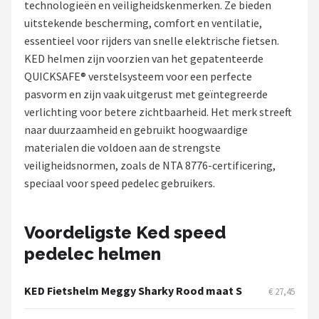
technologieën en veiligheidskenmerken. Ze bieden
uitstekende bescherming, comfort en ventilatie,
Mountainbikes
essentieel voor rijders van snelle elektrische fietsen.
KED helmen zijn voorzien van het gepatenteerde
Shop
QUICKSAFE® verstelsysteem voor een perfecte
POPULAIRE MERKEN
pasvorm en zijn vaak uitgerust met geïntegreerde
verlichting voor betere zichtbaarheid. Het merk streeft
Basil
naar duurzaamheid en gebruikt hoogwaardige
materialen die voldoen aan de strengste
Volare
veiligheidsnormen, zoals de NTA 8776-certificering,
speciaal voor speed pedelec gebruikers.
ABUS
AXA
Voordeligste Ked speed
pedelec helmen
New Looxs
BBB Cycling
KED Fietshelm Meggy Sharky Rood maat S
€ 27,45