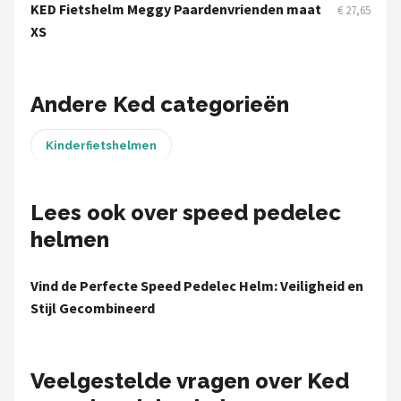
Schwalbe
KED Fietshelm Meggy Paardenvrienden maat
€ 27,65
XS
Voltano
Shimano
Andere Ked categorieën
Cortina
Kinderfietshelmen
Alle merken →
Lees ook over speed pedelec
helmen
Vind de Perfecte Speed Pedelec Helm: Veiligheid en
Stijl Gecombineerd
Veelgestelde vragen over Ked