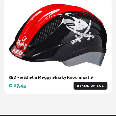
KED Fietshelm Meggy Sharky Rood maat S
€ 27,45
BEKIJK OP BOL