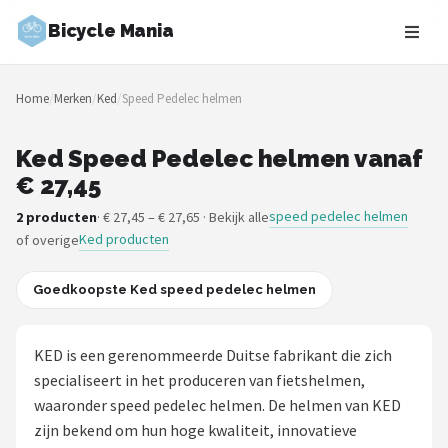
Bicycle Mania
Zoeken
Home
/
Merken
/
Ked
/
Speed Pedelec helmen
NAVIGATIE
Shop
Ked Speed Pedelec helmen vanaf
€ 27,45
Merken
speed pedelec helmen
2 producten
· € 27,45 – € 27,65 · Bekijk alle
Ked producten
of overige
Blog
Fietsroutes
Goedkoopste Ked speed pedelec helmen
Kinderfietsen
KED is een gerenommeerde Duitse fabrikant die zich
specialiseert in het produceren van fietshelmen,
Stadsfietsen
waaronder speed pedelec helmen. De helmen van KED
zijn bekend om hun hoge kwaliteit, innovatieve
Elektrische fietsen