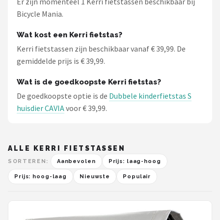
Er zijn momenteel 1 Kerri fietstassen beschikbaar bij
Schwalbe
Bicycle Mania.
Voltano
Wat kost een Kerri fietstas?
Kerri fietstassen zijn beschikbaar vanaf € 39,99. De
Shimano
gemiddelde prijs is € 39,99.
Cortina
Wat is de goedkoopste Kerri fietstas?
De goedkoopste optie is de
Dubbele kinderfietstas S
Alle merken →
huisdier CAVIA
voor € 39,99.
ALLE KERRI FIETSTASSEN
SORTEREN:
Aanbevolen
Prijs: laag-hoog
Prijs: hoog-laag
Nieuwste
Populair