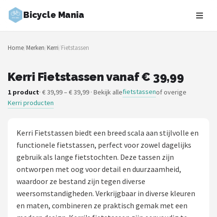
Bicycle Mania
Zoeken
Home
/
Merken
/
Kerri
/
Fietstassen
NAVIGATIE
Shop
Kerri Fietstassen vanaf € 39,99
fietstassen
1 product
· € 39,99 – € 39,99 · Bekijk alle
of overige
Merken
Kerri producten
Blog
Kerri Fietstassen biedt een breed scala aan stijlvolle en
Fietsroutes
functionele fietstassen, perfect voor zowel dagelijks
gebruik als lange fietstochten. Deze tassen zijn
Kinderfietsen
ontworpen met oog voor detail en duurzaamheid,
waardoor ze bestand zijn tegen diverse
Stadsfietsen
weersomstandigheden. Verkrijgbaar in diverse kleuren
en maten, combineren ze praktisch gemak met een
Elektrische fietsen