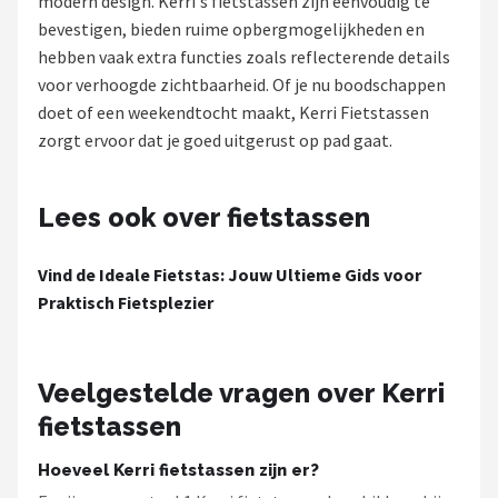
modern design. Kerri's fietstassen zijn eenvoudig te
bevestigen, bieden ruime opbergmogelijkheden en
Mountainbikes
hebben vaak extra functies zoals reflecterende details
voor verhoogde zichtbaarheid. Of je nu boodschappen
Shop
doet of een weekendtocht maakt, Kerri Fietstassen
POPULAIRE MERKEN
zorgt ervoor dat je goed uitgerust op pad gaat.
Basil
Lees ook over fietstassen
Volare
Vind de Ideale Fietstas: Jouw Ultieme Gids voor
ABUS
Praktisch Fietsplezier
AXA
Veelgestelde vragen over Kerri
New Looxs
fietstassen
BBB Cycling
Hoeveel Kerri fietstassen zijn er?