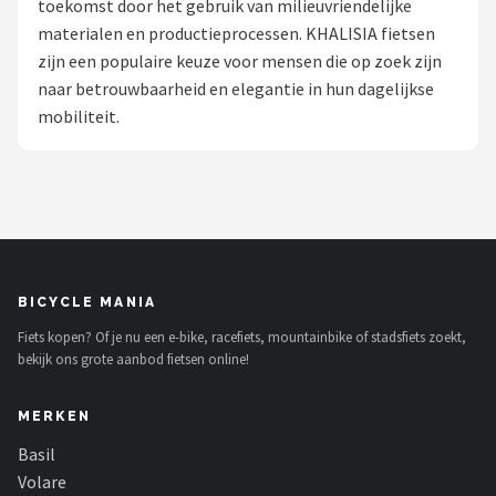
toekomst door het gebruik van milieuvriendelijke
materialen en productieprocessen. KHALISIA fietsen
Mountainbikes
zijn een populaire keuze voor mensen die op zoek zijn
naar betrouwbaarheid en elegantie in hun dagelijkse
Shop
mobiliteit.
POPULAIRE MERKEN
Basil
Volare
ABUS
BICYCLE MANIA
Fiets kopen? Of je nu een e-bike, racefiets, mountainbike of stadsfiets zoekt,
AXA
bekijk ons grote aanbod fietsen online!
New Looxs
MERKEN
BBB Cycling
Basil
Volare