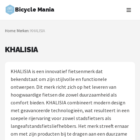
Bicycle Mania
Zoeken
Home
/
Merken
/
KHALISIA
NAVIGATIE
Shop
KHALISIA
Merken
KHALISIA is een innovatief fietsenmerk dat
Blog
bekendstaat om zijn stijlvolle en functionele
ontwerpen. Dit merk richt zich op het leveren van
Fietsroutes
hoogwaardige fietsen die zowel duurzaamheid als
comfort bieden. KHALISIA combineert modern design
Kinderfietsen
met geavanceerde technologieën, wat resulteert in een
soepele rijervaring voor zowel stadsfietsers als
Stadsfietsen
langeafstandsfietsliefhebbers. Het merk streeft ernaar
om met zijn producten bij te dragen aan een duurzame
Elektrische fietsen