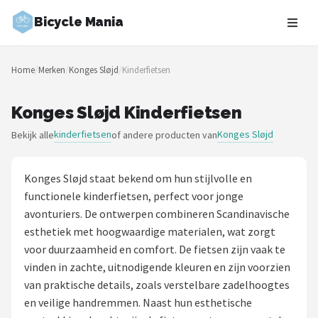
Bicycle Mania
Zoeken
Home
/
Merken
/
Konges Sløjd
/
Kinderfietsen
NAVIGATIE
Shop
Konges Sløjd Kinderfietsen
kinderfietsen
Konges Sløjd
Bekijk alle
of andere producten van
Merken
Blog
Konges Sløjd staat bekend om hun stijlvolle en
functionele kinderfietsen, perfect voor jonge
Fietsroutes
avonturiers. De ontwerpen combineren Scandinavische
esthetiek met hoogwaardige materialen, wat zorgt
Kinderfietsen
voor duurzaamheid en comfort. De fietsen zijn vaak te
vinden in zachte, uitnodigende kleuren en zijn voorzien
Stadsfietsen
van praktische details, zoals verstelbare zadelhoogtes
en veilige handremmen. Naast hun esthetische
Elektrische fietsen