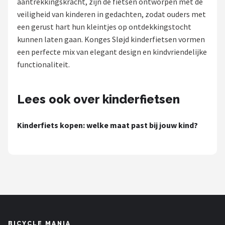
aantrekkingskracht, zijn de fietsen ontworpen met de
veiligheid van kinderen in gedachten, zodat ouders met
Mountainbikes
een gerust hart hun kleintjes op ontdekkingstocht
kunnen laten gaan. Konges Sløjd kinderfietsen vormen
Shop
een perfecte mix van elegant design en kindvriendelijke
POPULAIRE MERKEN
functionaliteit.
Basil
Lees ook over kinderfietsen
Volare
Kinderfiets kopen: welke maat past bij jouw kind?
ABUS
AXA
New Looxs
BBB Cycling
BICYCLE MANIA