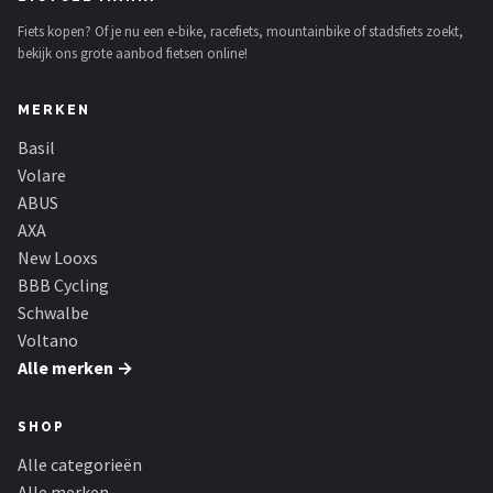
Schwalbe
Fiets kopen? Of je nu een e-bike, racefiets, mountainbike of stadsfiets zoekt,
bekijk ons grote aanbod fietsen online!
Voltano
MERKEN
Shimano
Basil
Cortina
Volare
ABUS
Alle merken →
AXA
New Looxs
BBB Cycling
Schwalbe
Voltano
Alle merken →
SHOP
Alle categorieën
Alle merken