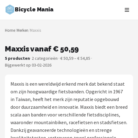
Bicycle Mania
Zoeken
Home
/
Merken
/
Maxxis
NAVIGATIE
Shop
Maxxis vanaf € 50,59
5 producten
· 2 categorieën · € 50,59 – € 54,85 ·
Merken
Bijgewerkt op 03-02-2026
Blog
Maxxis is een wereldwijd erkend merk dat bekend staat
Fietsroutes
om zijn hoogwaardige fietsbanden. Opgericht in 1967
in Taiwan, heeft het merk zijn reputatie opgebouwd
Kinderfietsen
door duurzaamheid en innovatie. Maxxis biedt een breed
scala aan banden voor verschillende fietsdisciplines,
Stadsfietsen
waaronder mountainbiken, racefietsen en stadsfietsen.
Dankzij geavanceerde technologieën en strenge
Elektrische fietsen
kwaliteitstesten, vertrouwen zowel professionele