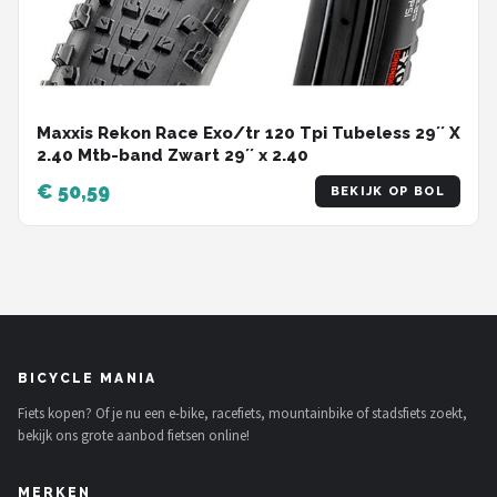
Maxxis Rekon Race Exo/tr 120 Tpi Tubeless 29´´ X
2.40 Mtb-band Zwart 29´´ x 2.40
€ 50,59
BEKIJK OP BOL
BICYCLE MANIA
Fiets kopen? Of je nu een e-bike, racefiets, mountainbike of stadsfiets zoekt,
bekijk ons grote aanbod fietsen online!
MERKEN