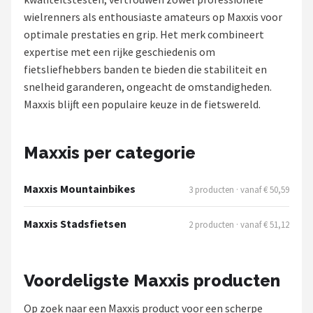
wielrenners als enthousiaste amateurs op Maxxis voor
Mountainbikes
optimale prestaties en grip. Het merk combineert
expertise met een rijke geschiedenis om
Shop
fietsliefhebbers banden te bieden die stabiliteit en
POPULAIRE MERKEN
snelheid garanderen, ongeacht de omstandigheden.
Maxxis blijft een populaire keuze in de fietswereld.
Basil
Volare
Maxxis per categorie
ABUS
Maxxis Mountainbikes
3 producten · vanaf € 50,59
AXA
Maxxis Stadsfietsen
2 producten · vanaf € 51,12
New Looxs
Voordeligste Maxxis producten
BBB Cycling
Op zoek naar een Maxxis product voor een scherpe