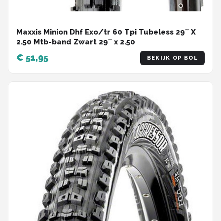
Maxxis Minion Dhf Exo/tr 60 Tpi Tubeless 29´´ X
2.50 Mtb-band Zwart 29´´ x 2.50
€ 51,95
BEKIJK OP BOL