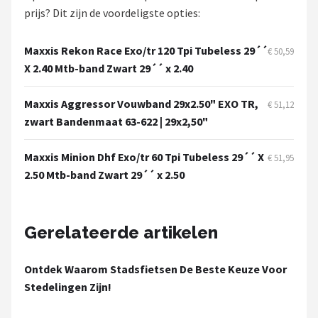
Schwalbe
prijs? Dit zijn de voordeligste opties:
Voltano
Maxxis Rekon Race Exo/tr 120 Tpi Tubeless 29´´
€ 50,59
X 2.40 Mtb-band Zwart 29´´ x 2.40
Shimano
Maxxis Aggressor Vouwband 29x2.50" EXO TR,
€ 51,12
Cortina
zwart Bandenmaat 63-622 | 29x2,50"
Alle merken →
Maxxis Minion Dhf Exo/tr 60 Tpi Tubeless 29´´ X
€ 51,95
2.50 Mtb-band Zwart 29´´ x 2.50
Gerelateerde artikelen
Ontdek Waarom Stadsfietsen De Beste Keuze Voor
Stedelingen Zijn!