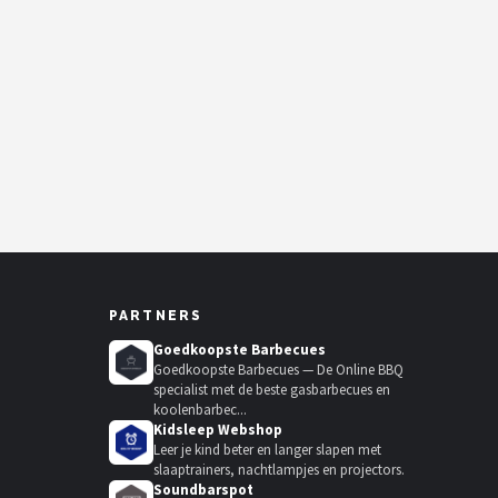
PARTNERS
Goedkoopste Barbecues
Goedkoopste Barbecues — De Online BBQ
specialist met de beste gasbarbecues en
koolenbarbec...
Kidsleep Webshop
Leer je kind beter en langer slapen met
slaaptrainers, nachtlampjes en projectors.
Soundbarspot