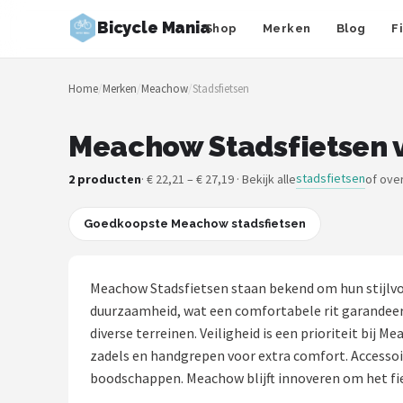
Bicycle Mania
Shop
Merken
Blog
F
Zoeken
Home
/
Merken
/
Meachow
/
Stadsfietsen
NAVIGATIE
Shop
Meachow Stadsfietsen v
Merken
stadsfietsen
2 producten
· € 22,21 – € 27,19 · Bekijk alle
of ove
Blog
Goedkoopste Meachow stadsfietsen
Fietsroutes
Meachow Stadsfietsen staan bekend om hun stijlvo
Kinderfietsen
duurzaamheid, wat een comfortabele rit garandeert
diverse terreinen. Veiligheid is een prioriteit bi
Stadsfietsen
zadels en handgrepen voor extra comfort. Accessoi
boodschappen. Meachow blijft innoveren om het fie
Elektrische fietsen