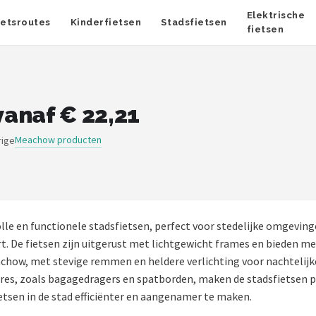
Elektrische
ietsroutes
Kinderfietsen
Stadsfietsen
fietsen
anaf € 22,21
Meachow producten
rige
lle en functionele stadsfietsen, perfect voor stedelijke omgev
. De fietsen zijn uitgerust met lichtgewicht frames en bieden me
j Meachow, met stevige remmen en heldere verlichting voor nachtel
res, zoals bagagedragers en spatborden, maken de stadsfietsen pr
tsen in de stad efficiënter en aangenamer te maken.