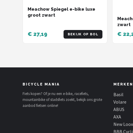
Meachow Spiegel e-bike luxe
groot zwart
Meacho
zwart
€ 27,19
€ 22,
BEKIJK OP BOL
BICYCLE MANIA
MERKEN
Fiets kopen? Of je nu een e-bike, racefiets,
Basil
mountainbike of stadsfiets zoekt, bekijk ons grote
Volare
aanbod fietsen online!
ABUS
AXA
New Loox
BBB Cycl