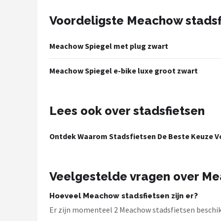
Voordeligste Meachow stadsf
Mountainbikes
Shop
Meachow Spiegel met plug zwart
POPULAIRE MERKEN
Meachow Spiegel e-bike luxe groot zwart
Basil
Volare
Lees ook over stadsfietsen
ABUS
Ontdek Waarom Stadsfietsen De Beste Keuze Vo
AXA
Veelgestelde vragen over Me
New Looxs
Hoeveel Meachow stadsfietsen zijn er?
BBB Cycling
Er zijn momenteel 2 Meachow stadsfietsen beschikb