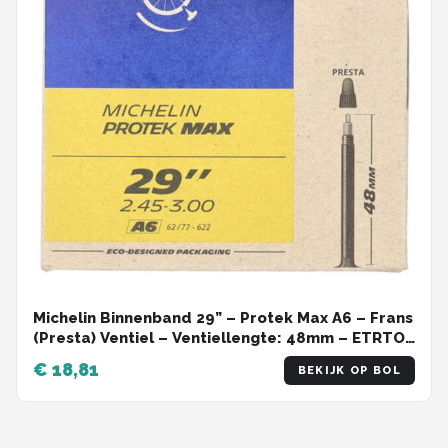
Michelin Binnenband 29” – Protek Max A6 – Frans
(Presta) Ventiel – Ventiellengte: 48mm – ETRTO-
maat: 62/77-622
€ 18,81
BEKIJK OP BOL