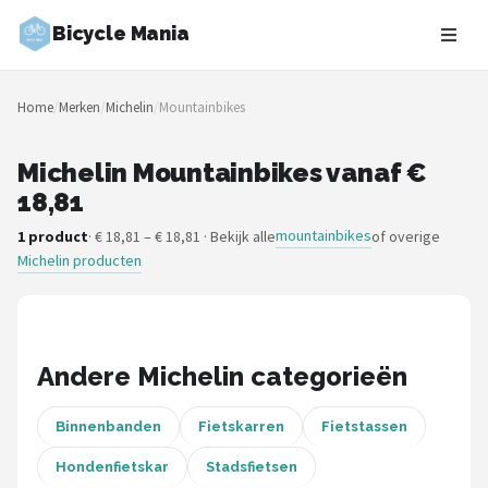
Bicycle Mania
Zoeken
Home
/
Merken
/
Michelin
/
Mountainbikes
NAVIGATIE
Shop
Michelin Mountainbikes vanaf €
18,81
Merken
mountainbikes
1 product
· € 18,81 – € 18,81 · Bekijk alle
of overige
Michelin producten
Blog
Fietsroutes
Kinderfietsen
Andere Michelin categorieën
Stadsfietsen
Binnenbanden
Fietskarren
Fietstassen
Hondenfietskar
Stadsfietsen
Elektrische fietsen