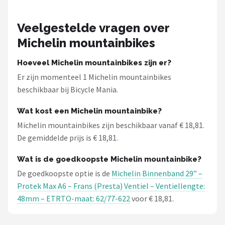
Mountainbikes
Veelgestelde vragen over
Michelin mountainbikes
Shop
POPULAIRE MERKEN
Hoeveel Michelin mountainbikes zijn er?
Er zijn momenteel 1 Michelin mountainbikes
Basil
beschikbaar bij Bicycle Mania.
Volare
Wat kost een Michelin mountainbike?
Michelin mountainbikes zijn beschikbaar vanaf € 18,81.
ABUS
De gemiddelde prijs is € 18,81.
AXA
Wat is de goedkoopste Michelin mountainbike?
De goedkoopste optie is de
Michelin Binnenband 29” –
New Looxs
Protek Max A6 – Frans (Presta) Ventiel – Ventiellengte:
48mm – ETRTO-maat: 62/77-622
voor € 18,81.
BBB Cycling