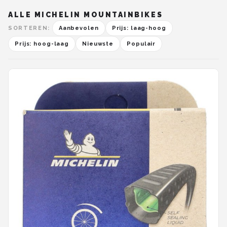
Schwalbe
ALLE MICHELIN MOUNTAINBIKES
Voltano
SORTEREN:
Aanbevolen
Prijs: laag-hoog
Prijs: hoog-laag
Nieuwste
Populair
Shimano
Cortina
Alle merken →