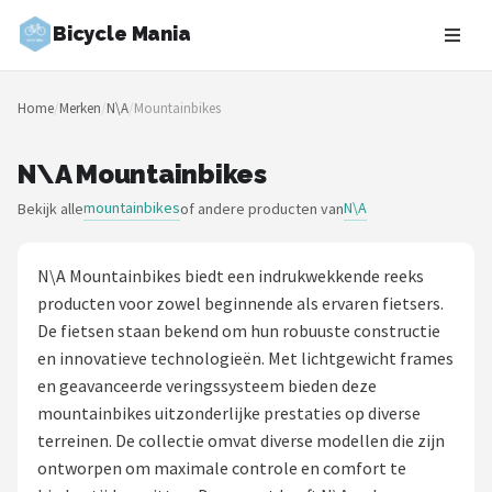
Bicycle Mania
Zoeken
Home
/
Merken
/
N\A
/
Mountainbikes
NAVIGATIE
Shop
N\A Mountainbikes
mountainbikes
N\A
Bekijk alle
of andere producten van
Merken
Blog
N\A Mountainbikes biedt een indrukwekkende reeks
producten voor zowel beginnende als ervaren fietsers.
Fietsroutes
De fietsen staan bekend om hun robuuste constructie
en innovatieve technologieën. Met lichtgewicht frames
Kinderfietsen
en geavanceerde veringssysteem bieden deze
mountainbikes uitzonderlijke prestaties op diverse
Stadsfietsen
terreinen. De collectie omvat diverse modellen die zijn
ontworpen om maximale controle en comfort te
Elektrische fietsen