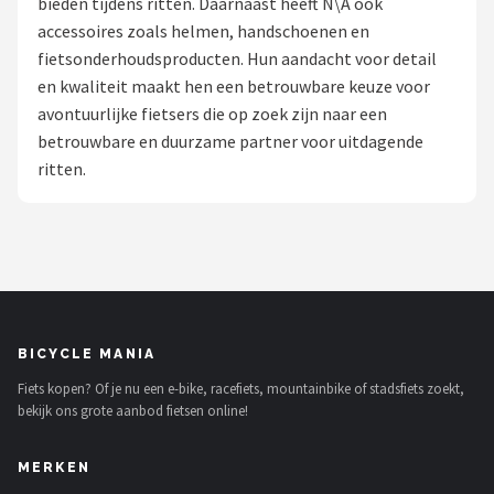
bieden tijdens ritten. Daarnaast heeft N\A ook
accessoires zoals helmen, handschoenen en
Mountainbikes
fietsonderhoudsproducten. Hun aandacht voor detail
en kwaliteit maakt hen een betrouwbare keuze voor
Shop
avontuurlijke fietsers die op zoek zijn naar een
POPULAIRE MERKEN
betrouwbare en duurzame partner voor uitdagende
ritten.
Basil
Volare
ABUS
AXA
BICYCLE MANIA
Fiets kopen? Of je nu een e-bike, racefiets, mountainbike of stadsfiets zoekt,
New Looxs
bekijk ons grote aanbod fietsen online!
BBB Cycling
MERKEN