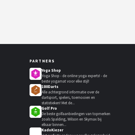
PARTNERS
Yoga Shop
Yoga Shop - de online yoga experts! - de
beste yogamat voor elke stijl!
180Darts
Alle achtergrond informatie over de
dartsport, spelers, toernooien en
statistieken! Met de...
Golf Pro
De beste golfaanbiedingen van topmerken
zoals Spalding, Wilson en Skymax bij
elkaar binnen...
KadoKiezer
🎁