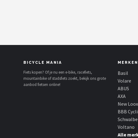
Mountainbikes
Shop
POPULAIRE MERKEN
Basil
BICYCLE MANIA
MERKEN
Volare
Fiets kopen? Of je nu een e-bike, racefiets,
Basil
mountainbike of stadsfiets zoekt, bekijk ons grote
ABUS
Volare
aanbod fietsen online!
ABUS
AXA
AXA
New Loox
New Looxs
BBB Cycl
Schwalbe
BBB Cycling
Voltano
Alle mer