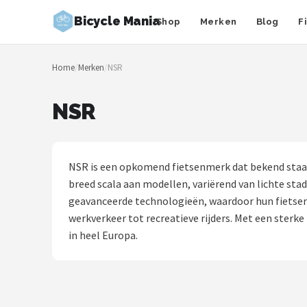
Bicycle Mania
Shop
Merken
Blog
F
Zoeken
Home
/
Merken
/
NSR
NAVIGATIE
Shop
NSR
Merken
Blog
NSR is een opkomend fietsenmerk dat bekend staat 
breed scala aan modellen, variërend van lichte sta
Fietsroutes
geavanceerde technologieën, waardoor hun fietsen 
werkverkeer tot recreatieve rijders. Met een sterk
Kinderfietsen
in heel Europa.
Stadsfietsen
Elektrische fietsen