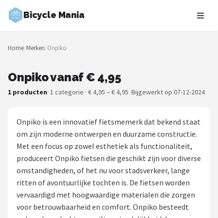
Bicycle Mania
Zoeken
Home
/
Merken
/
Onpiko
NAVIGATIE
Shop
Onpiko vanaf € 4,95
1 producten
· 1 categorie · € 4,95 – € 4,95 ·
Bijgewerkt op 07-12-2024
Merken
Blog
Onpiko is een innovatief fietsmemerk dat bekend staat
om zijn moderne ontwerpen en duurzame constructie.
Fietsroutes
Met een focus op zowel esthetiek als functionaliteit,
produceert Onpiko fietsen die geschikt zijn voor diverse
Kinderfietsen
omstandigheden, of het nu voor stadsverkeer, lange
ritten of avontuurlijke tochten is. De fietsen worden
Stadsfietsen
vervaardigd met hoogwaardige materialen die zorgen
voor betrouwbaarheid en comfort. Onpiko besteedt
Elektrische fietsen