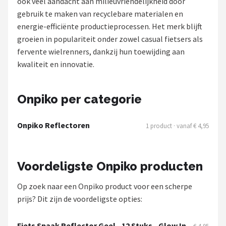
ook veel aandacht aan milieuvriendelijkheid door
gebruik te maken van recyclebare materialen en
Mountainbikes
energie-efficiënte productieprocessen. Het merk blijft
groeien in populariteit onder zowel casual fietsers als
Shop
fervente wielrenners, dankzij hun toewijding aan
POPULAIRE MERKEN
kwaliteit en innovatie.
Basil
Onpiko per categorie
Volare
Onpiko Reflectoren
1 product · vanaf € 4,95
ABUS
AXA
Voordeligste Onpiko producten
New Looxs
Op zoek naar een Onpiko product voor een scherpe
prijs? Dit zijn de voordeligste opties:
BBB Cycling
Fiets Spaak Reflector Geel - 12 Stuks - Glow In