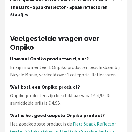
€ 4,95
Schwalbe
The Dark - Spaakreflector - Spaakreflectoren
Staafjes
Voltano
Shimano
Veelgestelde vragen over
Cortina
Onpiko
Hoeveel Onpiko producten zijn er?
Alle merken →
Er zijn momenteel 1 Onpiko producten beschikbaar bij
Bicycle Mania, verdeeld over 1 categorie: Reflectoren.
Wat kost een Onpiko product?
Onpiko producten zijn beschikbaar vanaf € 4,95. De
gemiddelde prijs is € 4,95.
Wat is het goedkoopste Onpiko product?
Het goedkoopste product is de
Fiets Spaak Reflector
Geel - 12 Stuks - Glow In The Dark - Spaakreflector -