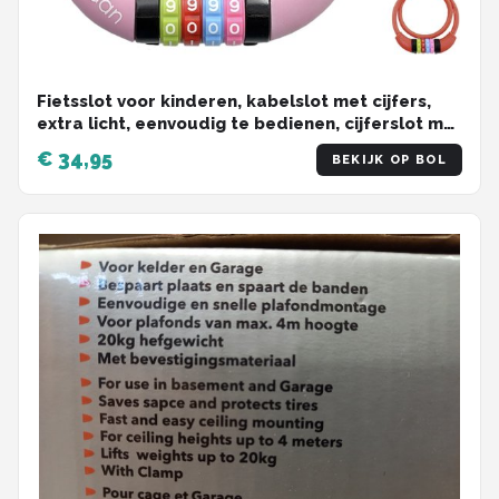
Fietsslot voor kinderen, kabelslot met cijfers,
extra licht, eenvoudig te bedienen, cijferslot met
code-combinatie, gehard staaldraad,10 x 650
€ 34,95
BEKIJK OP BOL
mm