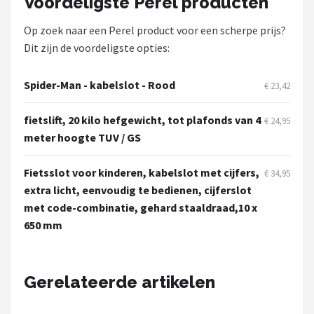
Voordeligste Perel producten
Schwalbe
Op zoek naar een Perel product voor een scherpe prijs?
Voltano
Dit zijn de voordeligste opties:
Shimano
Spider-Man - kabelslot - Rood
€ 23,42
Cortina
fietslift, 20 kilo hefgewicht, tot plafonds van 4
€ 24,95
meter hoogte TUV / GS
Alle merken →
Fietsslot voor kinderen, kabelslot met cijfers,
€ 34,95
extra licht, eenvoudig te bedienen, cijferslot
met code-combinatie, gehard staaldraad,10 x
650 mm
Gerelateerde artikelen