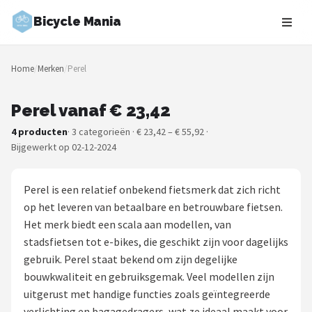
Bicycle Mania
Zoeken
Home
/
Merken
/
Perel
NAVIGATIE
Shop
Perel vanaf € 23,42
4 producten
· 3 categorieën · € 23,42 – € 55,92 ·
Merken
Bijgewerkt op 02-12-2024
Blog
Perel is een relatief onbekend fietsmerk dat zich richt
Fietsroutes
op het leveren van betaalbare en betrouwbare fietsen.
Het merk biedt een scala aan modellen, van
Kinderfietsen
stadsfietsen tot e-bikes, die geschikt zijn voor dagelijks
gebruik. Perel staat bekend om zijn degelijke
Stadsfietsen
bouwkwaliteit en gebruiksgemak. Veel modellen zijn
uitgerust met handige functies zoals geïntegreerde
Elektrische fietsen
verlichting en bagagedragers, wat ze ideaal maakt voor