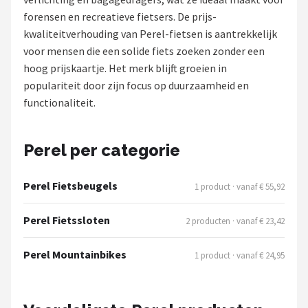
forensen en recreatieve fietsers. De prijs-
Mountainbikes
kwaliteitverhouding van Perel-fietsen is aantrekkelijk
voor mensen die een solide fiets zoeken zonder een
Shop
hoog prijskaartje. Het merk blijft groeien in
POPULAIRE MERKEN
populariteit door zijn focus op duurzaamheid en
functionaliteit.
Basil
Volare
Perel per categorie
ABUS
Perel Fietsbeugels
1 product · vanaf € 55,92
AXA
Perel Fietssloten
2 producten · vanaf € 23,42
New Looxs
Perel Mountainbikes
1 product · vanaf € 24,95
BBB Cycling