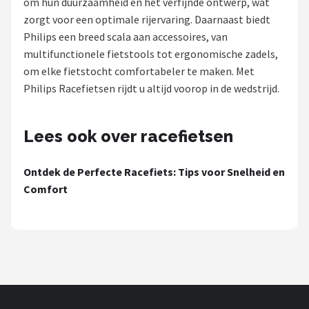
om hun duurzaamheid en het verfijnde ontwerp, wat
zorgt voor een optimale rijervaring. Daarnaast biedt
Mountainbikes
Philips een breed scala aan accessoires, van
multifunctionele fietstools tot ergonomische zadels,
Shop
om elke fietstocht comfortabeler te maken. Met
POPULAIRE MERKEN
Philips Racefietsen rijdt u altijd voorop in de wedstrijd.
Basil
Lees ook over racefietsen
Volare
Ontdek de Perfecte Racefiets: Tips voor Snelheid en
ABUS
Comfort
AXA
New Looxs
BBB Cycling