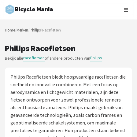
Bicycle Mania
Zoeken
Home
/
Merken
/
Philips
/
Racefietsen
NAVIGATIE
Shop
Philips Racefietsen
racefietsen
Philips
Bekijk alle
of andere producten van
Merken
Blog
Philips Racefietsen biedt hoogwaardige racefietsen die
snelheid en innovatie combineren. Met een focus op
Fietsroutes
aerodynamica en lichtgewicht materialen, zijn deze
fietsen ontworpen voor zowel professionele renners
Kinderfietsen
als enthousiaste amateurs. Philips maakt gebruik van
geavanceerde technologieën, zoals carbon frames en
Stadsfietsen
geoptimaliseerde schakelsystemen, om maximale
prestaties te garanderen. Hun producten staan bekend
Elektrische fietsen