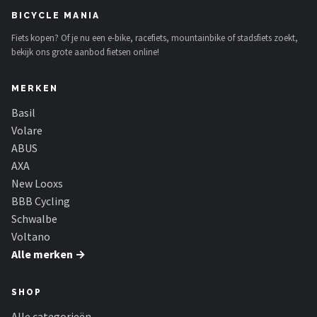
Schwalbe
BICYCLE MANIA
Fiets kopen? Of je nu een e-bike, racefiets, mountainbike of stadsfiets zoekt,
Voltano
bekijk ons grote aanbod fietsen online!
Shimano
MERKEN
Cortina
Basil
Volare
Alle merken →
ABUS
AXA
New Looxs
BBB Cycling
Schwalbe
Voltano
Alle merken →
SHOP
Alle categorieën