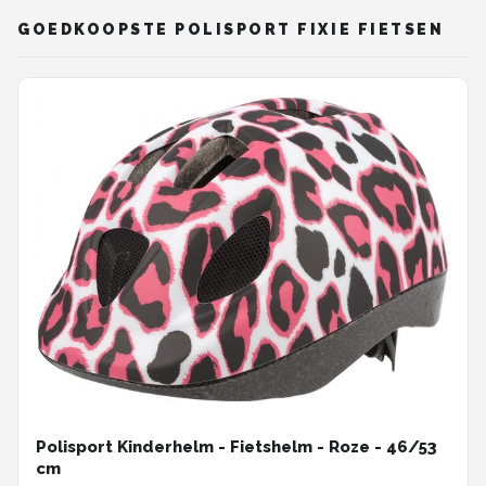
GOEDKOOPSTE POLISPORT FIXIE FIETSEN
Mountainbikes
Shop
POPULAIRE MERKEN
Basil
Volare
ABUS
AXA
New Looxs
BBB Cycling
Polisport Kinderhelm - Fietshelm - Roze - 46/53
cm