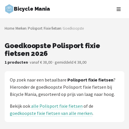
Bicycle Mania
Zoeken
Home
/
Merken
/
Polisport
/
Fixie fietsen
/
Goedkoopste
NAVIGATIE
Shop
Goedkoopste Polisport fixie
fietsen 2026
Merken
1 producten
· vanaf € 38,00 · gemiddeld € 38,00
Blog
Op zoek naar een betaalbare
Polisport fixie fietsen
?
Fietsroutes
Hieronder de goedkoopste Polisport fixie fietsen bij
Bicycle Mania, gesorteerd op prijs van laag naar hoog.
Kinderfietsen
Bekijk ook
alle Polisport fixie fietsen
of de
Stadsfietsen
goedkoopste fixie fietsen van alle merken
.
Elektrische fietsen