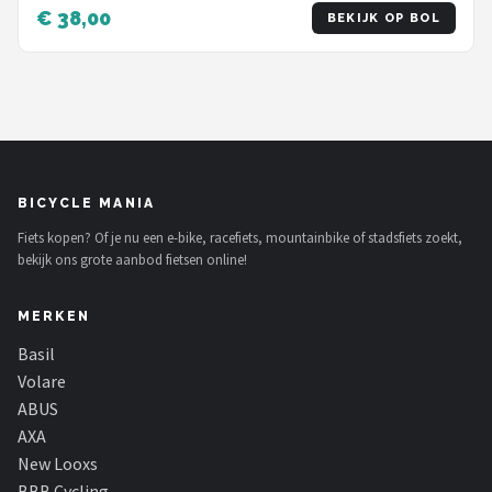
Schwalbe
€ 38,00
BEKIJK OP BOL
Voltano
Shimano
Cortina
BICYCLE MANIA
Alle merken →
Fiets kopen? Of je nu een e-bike, racefiets, mountainbike of stadsfiets zoekt,
bekijk ons grote aanbod fietsen online!
MERKEN
Basil
Volare
ABUS
AXA
New Looxs
BBB Cycling