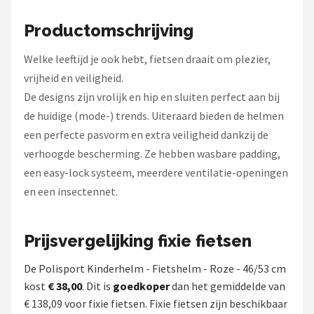
Schwalbe
Productomschrijving
Voltano
Welke leeftijd je ook hebt, fietsen draait om plezier,
Shimano
vrijheid en veiligheid.
De designs zijn vrolijk en hip en sluiten perfect aan bij
Cortina
de huidige (mode-) trends. Uiteraard bieden de helmen
een perfecte pasvorm en extra veiligheid dankzij de
Alle merken →
verhoogde bescherming. Ze hebben wasbare padding,
een easy-lock systeem, meerdere ventilatie-openingen
en een insectennet.
Prijsvergelijking fixie fietsen
De Polisport Kinderhelm - Fietshelm - Roze - 46/53 cm
kost
€ 38,00
. Dit is
goedkoper
dan het gemiddelde van
€ 138,09 voor fixie fietsen. Fixie fietsen zijn beschikbaar