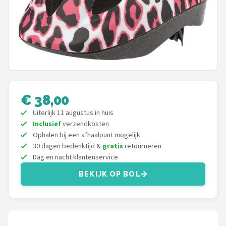
Mountainbikes
Shop
POPULAIRE MERKEN
Basil
€ 38,00
Volare
Uiterlijk 11 augustus in huis
Inclusief
verzendkosten
ABUS
Ophalen bij een afhaalpunt mogelijk
30 dagen bedenktijd &
gratis
retourneren
AXA
Dag en nacht klantenservice
BEKIJK OP BOL
New Looxs
BBB Cycling