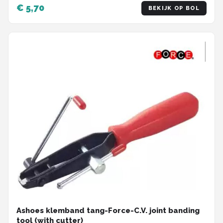
€ 5,70
BEKIJK OP BOL
Ashoes klemband tang-Force-C.V. joint banding
tool (with cutter)