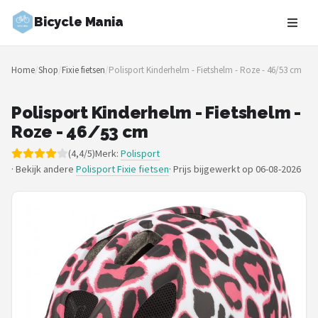
Bicycle Mania
Zoeken
Home
/
Shop
/
Fixie fietsen
/
Polisport Kinderhelm - Fietshelm - Roze - 46/53 cm
NAVIGATIE
Shop
Polisport Kinderhelm - Fietshelm -
Roze - 46/53 cm
Merken
(4,4/5)
Merk:
Polisport
· Bekijk andere
Polisport Fixie fietsen
·
Prijs bijgewerkt op 06-08-2026
Blog
Fietsroutes
Kinderfietsen
Stadsfietsen
Elektrische fietsen