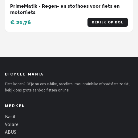
PrimeMatik - Regen- en stofhoes voor fiets en
motorfiets
€ 21,76
BEKIJK OP BOL
BICYCLE MANIA
Fiets kopen? Of je nu een e-bike, racefiets, mountainbike of stadsfiets zoekt,
bekijk ons grote aanbod fietsen online!
MERKEN
Basil
Volare
ABUS