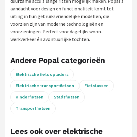
duurzame accu's lange ritten mogelijk maken. Popal's
aandacht voor design en functionaliteit komt tot
Mountainbikes
uiting in hun gebruiksvriendelijke modellen, die
voorzien zijn van moderne technologieën en
Shop
voorzieningen. Perfect voor dagelijks woon-
POPULAIRE MERKEN
werkverkeer én avontuurlijke tochten.
Basil
Andere Popal categorieën
Volare
Elektrische fiets opladers
ABUS
Elektrische transportfietsen
Fietstassen
AXA
Kinderfietsen
Stadsfietsen
New Looxs
Transportfietsen
BBB Cycling
Lees ook over elektrische