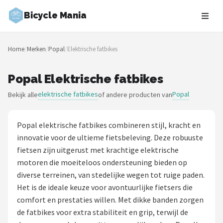
Bicycle Mania
Zoeken
Home
/
Merken
/
Popal
/
Elektrische fatbikes
NAVIGATIE
Shop
Popal Elektrische fatbikes
elektrische fatbikes
Popal
Bekijk alle
of andere producten van
Merken
Blog
Popal elektrische fatbikes combineren stijl, kracht en
innovatie voor de ultieme fietsbeleving. Deze robuuste
Fietsroutes
fietsen zijn uitgerust met krachtige elektrische
motoren die moeiteloos ondersteuning bieden op
Kinderfietsen
diverse terreinen, van stedelijke wegen tot ruige paden.
Het is de ideale keuze voor avontuurlijke fietsers die
Stadsfietsen
comfort en prestaties willen. Met dikke banden zorgen
de fatbikes voor extra stabiliteit en grip, terwijl de
Elektrische fietsen