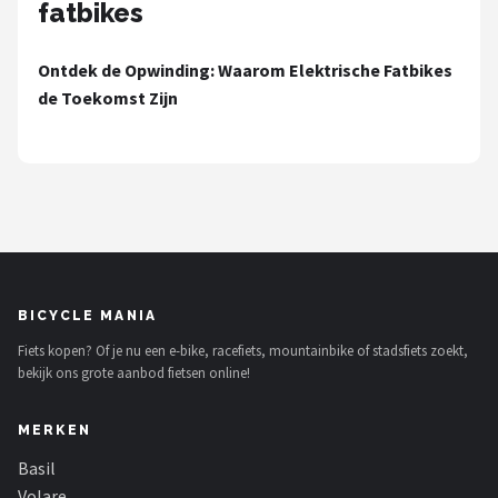
fatbikes
Schwalbe
Voltano
Ontdek de Opwinding: Waarom Elektrische Fatbikes
de Toekomst Zijn
Shimano
Cortina
Alle merken →
BICYCLE MANIA
Fiets kopen? Of je nu een e-bike, racefiets, mountainbike of stadsfiets zoekt,
bekijk ons grote aanbod fietsen online!
MERKEN
Basil
Volare