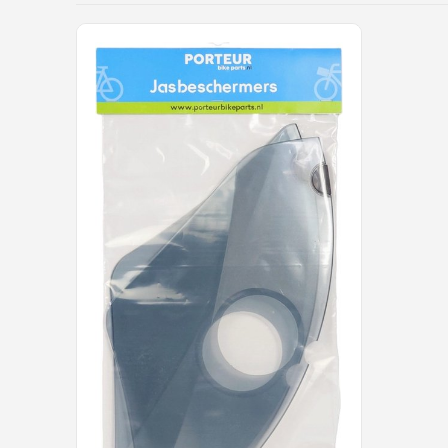
Schwalbe
Voltano
Shimano
Cortina
Alle merken →