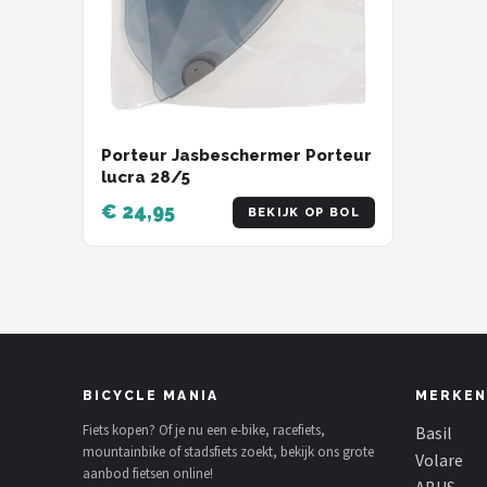
Porteur Jasbeschermer Porteur
lucra 28/5
€ 24,95
BEKIJK OP BOL
BICYCLE MANIA
MERKEN
Fiets kopen? Of je nu een e-bike, racefiets,
Basil
mountainbike of stadsfiets zoekt, bekijk ons grote
Volare
aanbod fietsen online!