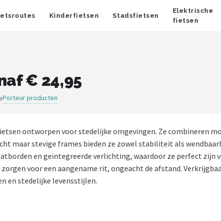
Elektrische
ietsroutes
Kinderfietsen
Stadsfietsen
fietsen
naf € 24,95
Porteur producten
e
le fietsen ontworpen voor stedelijke omgevingen. Ze combineren 
icht maar stevige frames bieden ze zowel stabiliteit als wendbaarh
atborden en geïntegreerde verlichting, waardoor ze perfect zij
orgen voor een aangename rit, ongeacht de afstand. Verkrijgbaar 
n en stedelijke levensstijlen.