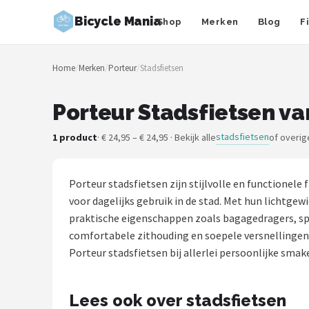
Bicycle Mania
Shop
Merken
Blog
F
Zoeken
Home
/
Merken
/
Porteur
/
Stadsfietsen
NAVIGATIE
Shop
Porteur Stadsfietsen va
Merken
stadsfietsen
1 product
· € 24,95 – € 24,95 · Bekijk alle
of overig
Blog
Porteur stadsfietsen zijn stijlvolle en functione
Fietsroutes
voor dagelijks gebruik in de stad. Met hun lichtgew
praktische eigenschappen zoals bagagedragers, sp
Kinderfietsen
comfortabele zithouding en soepele versnellingen z
Porteur stadsfietsen bij allerlei persoonlijke smake
Stadsfietsen
Lees ook over stadsfietsen
Elektrische fietsen