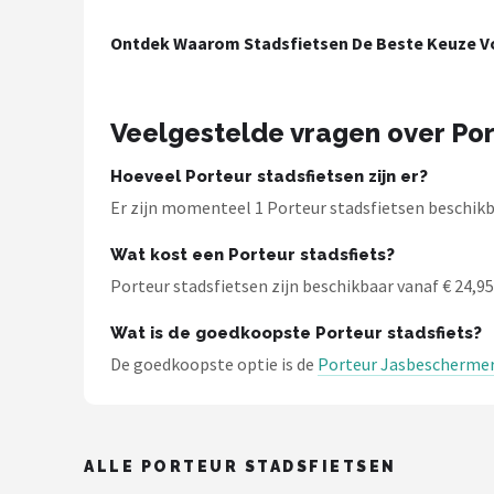
Mountainbikes
Ontdek Waarom Stadsfietsen De Beste Keuze Vo
Shop
Veelgestelde vragen over Por
POPULAIRE MERKEN
Basil
Hoeveel Porteur stadsfietsen zijn er?
Er zijn momenteel 1 Porteur stadsfietsen beschikba
Volare
Wat kost een Porteur stadsfiets?
ABUS
Porteur stadsfietsen zijn beschikbaar vanaf € 24,95.
Wat is de goedkoopste Porteur stadsfiets?
AXA
De goedkoopste optie is de
Porteur Jasbeschermer 
New Looxs
BBB Cycling
ALLE PORTEUR STADSFIETSEN