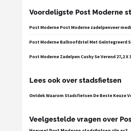
Voordeligste Post Moderne st
Mountainbikes
Shop
Post Moderne Post Moderne zadelpenveer medi
POPULAIRE MERKEN
Post Moderne Balhoofdstel Met Geïntegreerd St
Basil
Post Moderne Zadelpen Cushy Se Verend 27,2 X
Volare
ABUS
Lees ook over stadsfietsen
AXA
Ontdek Waarom Stadsfietsen De Beste Keuze Vo
New Looxs
Veelgestelde vragen over Po
BBB Cycling
Hoeveel Post Moderne stadsfietsen zijn er?