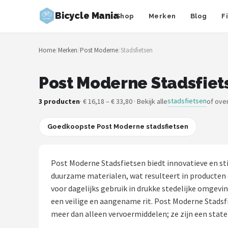
Bicycle Mania
Shop
Merken
Blog
F
Zoeken
Home
/
Merken
/
Post Moderne
/
Stadsfietsen
NAVIGATIE
Shop
Post Moderne Stadsfiet
Merken
stadsfietsen
3 producten
· € 16,18 – € 33,80 · Bekijk alle
of ove
Blog
Goedkoopste Post Moderne stadsfietsen
Fietsroutes
Post Moderne Stadsfietsen biedt innovatieve en sti
Kinderfietsen
duurzame materialen, wat resulteert in producten di
voor dagelijks gebruik in drukke stedelijke omgev
Stadsfietsen
een veilige en aangename rit. Post Moderne Stadsfie
meer dan alleen vervoermiddelen; ze zijn een sta
Elektrische fietsen