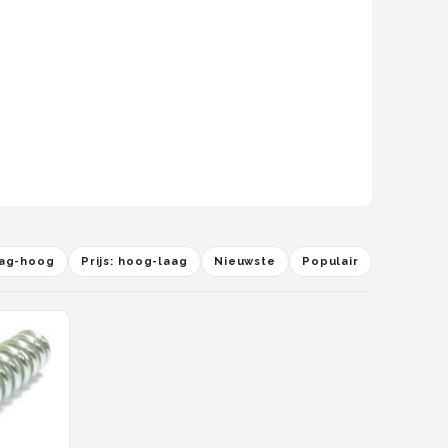
laag-hoog
Prijs: hoog-laag
Nieuwste
Populair