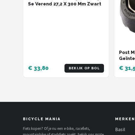
Se Verend 27,2 X 300 Mm Zwart
Post M
Geïnte
Inch Z
€ 33,80
€ 31,
BEKIJK OP BOL
BICYCLE MANIA
MERKEN
Fiets kopen? Of je nu een e-bike, racefiets,
Basil
mountainbike of stadsfiets zoekt, bekijk ons grote