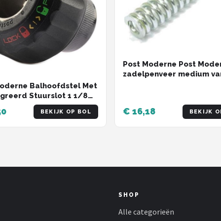
Post Moderne Post Mode
zadelpenveer medium va
tot 84kg
oderne Balhoofdstel Met
greerd Stuurslot 1 1/8
wart
50
€ 16,18
BEKIJK OP BOL
BEKIJK O
SHOP
Alle categorieën