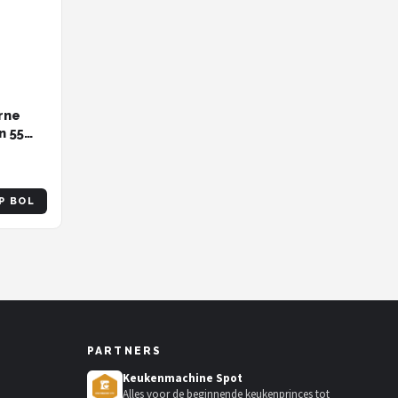
rne
n 55
P BOL
PARTNERS
Keukenmachine Spot
Alles voor de beginnende keukenprinces tot