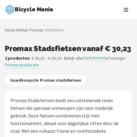
Bicycle Mania
Zoeken
Home
/
Merken
/
Promax
/
Stadsfietsen
NAVIGATIE
Shop
Promax Stadsfietsen vanaf € 30,23
stadsfietsen
2 producten
· € 30,23 – € 36,19 · Bekijk alle
of overige
Merken
Promax producten
Blog
Goedkoopste Promax stadsfietsen
Fietsroutes
Promax Stadsfietsen biedt een uitstekende reeks
Kinderfietsen
fietsen die speciaal ontworpen zijn voor stedelijk
gebruik. Deze fietsen combineren stijl met
Stadsfietsen
functionaliteit, ideaal voor dagelijkse ritten door de
stad. Met een robuust frame en comfortabele
Elektrische fietsen