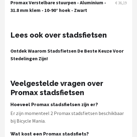
Schwalbe
Promax Verstelbare stuurpen - Aluminium -
€ 36,19
31.8 mm klem - 10-90° hoek - Zwart
Voltano
Shimano
Lees ook over stadsfietsen
Cortina
Ontdek Waarom Stadsfietsen De Beste Keuze Voor
Stedelingen Zijn!
Alle merken →
Veelgestelde vragen over
Promax stadsfietsen
Hoeveel Promax stadsfietsen zijn er?
Er zijn momenteel 2 Promax stadsfietsen beschikbaar
bij Bicycle Mania.
Wat kost een Promax stadsfiets?