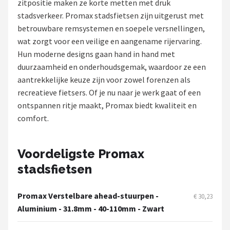
zitpositie maken ze korte metten met druk
stadsverkeer. Promax stadsfietsen zijn uitgerust met
Mountainbikes
betrouwbare remsystemen en soepele versnellingen,
wat zorgt voor een veilige en aangename rijervaring.
Shop
Hun moderne designs gaan hand in hand met
POPULAIRE MERKEN
duurzaamheid en onderhoudsgemak, waardoor ze een
aantrekkelijke keuze zijn voor zowel forenzen als
Basil
recreatieve fietsers. Of je nu naar je werk gaat of een
ontspannen ritje maakt, Promax biedt kwaliteit en
Volare
comfort.
ABUS
Voordeligste Promax
AXA
stadsfietsen
New Looxs
Promax Verstelbare ahead-stuurpen -
€ 30,23
Aluminium - 31.8mm - 40-110mm - Zwart
BBB Cycling