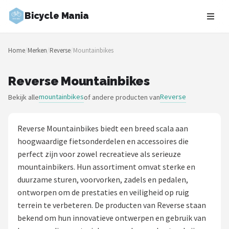
Bicycle Mania
Zoeken
Home
/
Merken
/
Reverse
/
Mountainbikes
NAVIGATIE
Shop
Reverse Mountainbikes
mountainbikes
Reverse
Bekijk alle
of andere producten van
Merken
Blog
Reverse Mountainbikes biedt een breed scala aan
hoogwaardige fietsonderdelen en accessoires die
Fietsroutes
perfect zijn voor zowel recreatieve als serieuze
mountainbikers. Hun assortiment omvat sterke en
Kinderfietsen
duurzame sturen, voorvorken, zadels en pedalen,
ontworpen om de prestaties en veiligheid op ruig
Stadsfietsen
terrein te verbeteren. De producten van Reverse staan
bekend om hun innovatieve ontwerpen en gebruik van
Elektrische fietsen