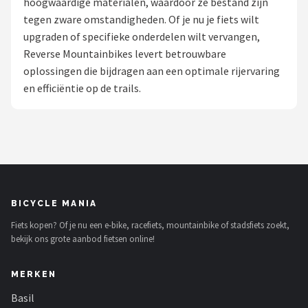
hoogwaardige materialen, waardoor ze bestand zijn
tegen zware omstandigheden. Of je nu je fiets wilt
Mountainbikes
upgraden of specifieke onderdelen wilt vervangen,
Reverse Mountainbikes levert betrouwbare
Shop
oplossingen die bijdragen aan een optimale rijervaring
POPULAIRE MERKEN
en efficiëntie op de trails.
Basil
Volare
ABUS
BICYCLE MANIA
AXA
Fiets kopen? Of je nu een e-bike, racefiets, mountainbike of stadsfiets zoekt,
bekijk ons grote aanbod fietsen online!
New Looxs
MERKEN
BBB Cycling
Basil