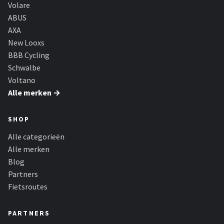
Schwalbe
Volare
ABUS
Voltano
AXA
New Looxs
Shimano
BBB Cycling
Schwalbe
Cortina
Voltano
Alle merken →
Alle merken →
SHOP
Alle categorieën
Alle merken
Blog
Partners
Fietsroutes
PARTNERS