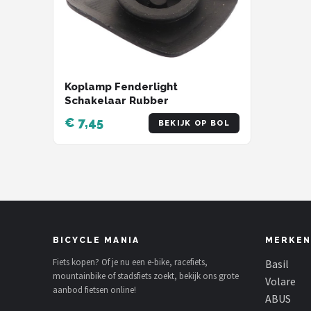
Koplamp Fenderlight
Schakelaar Rubber
€ 7,45
BEKIJK OP BOL
BICYCLE MANIA
MERKEN
Fiets kopen? Of je nu een e-bike, racefiets,
Basil
mountainbike of stadsfiets zoekt, bekijk ons grote
Volare
aanbod fietsen online!
ABUS