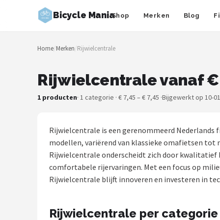
Bicycle Mania
Shop
Merken
Blog
F
Zoeken
Home
/
Merken
/
Rijwielcentrale
NAVIGATIE
Shop
Rijwielcentrale vanaf €
Merken
1 producten
· 1 categorie · € 7,45 – € 7,45 ·
Bijgewerkt op 10-0
Blog
Rijwielcentrale is een gerenommeerd Nederlands f
Fietsroutes
modellen, variërend van klassieke omafietsen tot m
Rijwielcentrale onderscheidt zich door kwalitatie
Kinderfietsen
comfortabele rijervaringen. Met een focus op milie
Rijwielcentrale blijft innoveren en investeren in t
Stadsfietsen
Rijwielcentrale per categorie
Elektrische fietsen