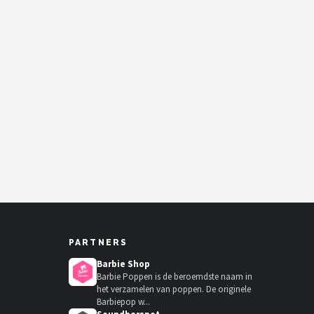
PARTNERS
Barbie Shop
Barbie Poppen is de beroemdste naam in
het verzamelen van poppen. De originele
Barbiepop w...