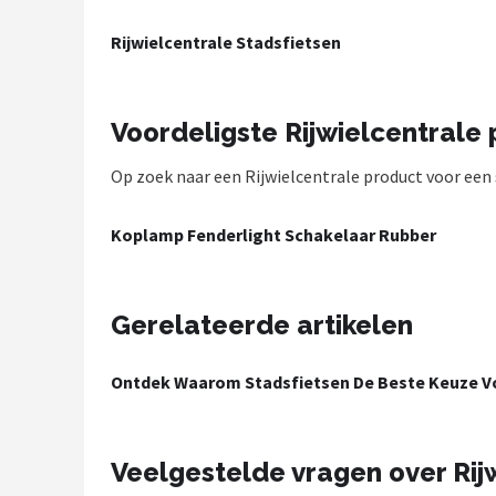
Mountainbikes
Rijwielcentrale Stadsfietsen
Shop
Voordeligste Rijwielcentrale
POPULAIRE MERKEN
Op zoek naar een Rijwielcentrale product voor een s
Basil
Volare
Koplamp Fenderlight Schakelaar Rubber
ABUS
Gerelateerde artikelen
AXA
Ontdek Waarom Stadsfietsen De Beste Keuze Vo
New Looxs
BBB Cycling
Veelgestelde vragen over Rij