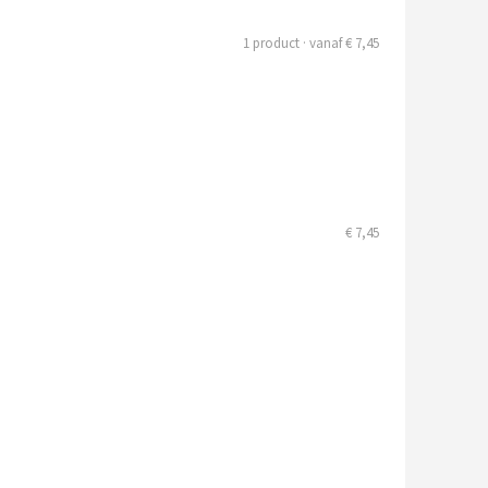
1 product · vanaf € 7,45
€ 7,45