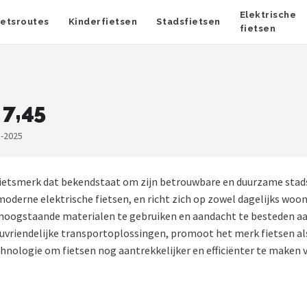
Elektrische
ietsroutes
Kinderfietsen
Stadsfietsen
fietsen
 7,45
1-2025
ietsmerk dat bekendstaat om zijn betrouwbare en duurzame stadsf
oderne elektrische fietsen, en richt zich op zowel dagelijks woon
f hoogstaande materialen te gebruiken en aandacht te besteden aa
uvriendelijke transportoplossingen, promoot het merk fietsen als
echnologie om fietsen nog aantrekkelijker en efficiënter te maken v