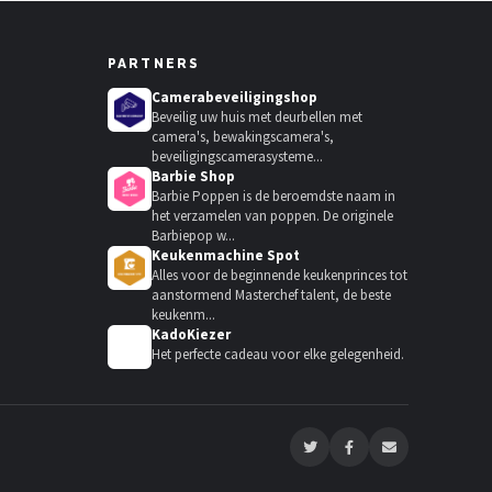
PARTNERS
Camerabeveiligingshop
Beveilig uw huis met deurbellen met
camera's, bewakingscamera's,
beveiligingscamerasysteme...
Barbie Shop
Barbie Poppen is de beroemdste naam in
het verzamelen van poppen. De originele
Barbiepop w...
Keukenmachine Spot
Alles voor de beginnende keukenprinces tot
aanstormend Masterchef talent, de beste
keukenm...
KadoKiezer
🎁
Het perfecte cadeau voor elke gelegenheid.