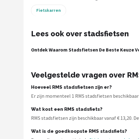
Fietskarren
Mountainbikes
Shop
Lees ook over stadsfietsen
POPULAIRE MERKEN
Ontdek Waarom Stadsfietsen De Beste Keuze Vo
Basil
Volare
Veelgestelde vragen over RM
ABUS
Hoeveel RMS stadsfietsen zijn er?
AXA
Er zijn momenteel 1 RMS stadsfietsen beschikbaar b
Wat kost een RMS stadsfiets?
New Looxs
RMS stadsfietsen zijn beschikbaar vanaf € 13,20. De 
BBB Cycling
Wat is de goedkoopste RMS stadsfiets?