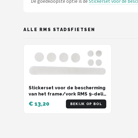
De goedkoopste optie is de
Stickerset voor de bes
Schwalbe
Voltano
ALLE RMS STADSFIETSEN
Shimano
Cortina
Alle merken →
Stickerset voor de bescherming
van het frame/vork RMS 9-delig
- transparant
€ 13,20
BEKIJK OP BOL