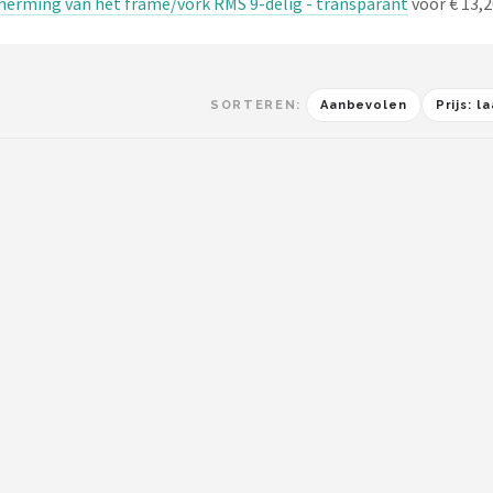
cherming van het frame/vork RMS 9-delig - transparant
voor € 13,2
SORTEREN:
Aanbevolen
Prijs: 