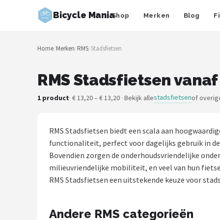
Bicycle Mania
Shop
Merken
Blog
F
Zoeken
Home
/
Merken
/
RMS
/
Stadsfietsen
NAVIGATIE
Shop
RMS Stadsfietsen vanaf
Merken
stadsfietsen
1 product
· € 13,20 – € 13,20 · Bekijk alle
of overig
Blog
RMS Stadsfietsen biedt een scala aan hoogwaardige
Fietsroutes
functionaliteit, perfect voor dagelijks gebruik in
Bovendien zorgen de onderhoudsvriendelijke onder
Kinderfietsen
milieuvriendelijke mobiliteit, en veel van hun fiet
RMS Stadsfietsen een uitstekende keuze voor stadsbe
Stadsfietsen
Andere RMS categorieën
Elektrische fietsen