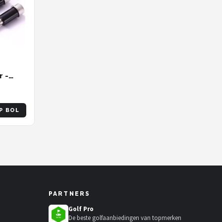
r -
t voor
ikt
P BOL
e G,
PARTNERS
Golf Pro
De beste golfaanbiedingen van topmerken