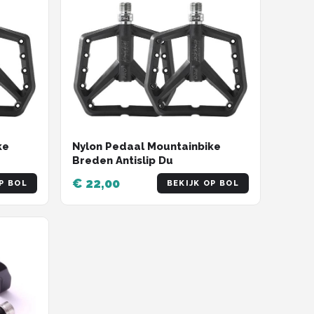
ke
Nylon Pedaal Mountainbike
Breden Antislip Du
€ 22,00
P BOL
BEKIJK OP BOL