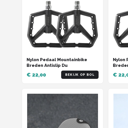
Nylon Pedaal Mountainbike
Nylon 
Breden Antislip Du
Breden
€ 22,00
€ 22,
BEKIJK OP BOL