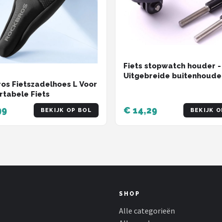
Fiets stopwatch houder -
Uitgebreide buitenhoude
os Fietszadelhoes L Voor
fietsstuurhouder geschik
tabele Fiets
NiteRider-adapter,
sportactiecamera, gesch
99
€ 14,29
BEKIJK OP BOL
BEKIJK O
voor GARMIN, Walker Littl
Maijin, IGPS, Blackbird,
Bairuiteng, Maoyan, enz.
SHOP
Alle categorieën