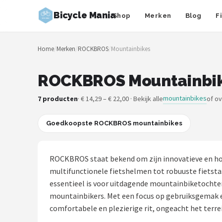
Bicycle Mania
Shop
Merken
Blog
F
Zoeken
Home
/
Merken
/
ROCKBROS
/
Mountainbikes
NAVIGATIE
Shop
ROCKBROS Mountainbike
Merken
mountainbikes
7 producten
· € 14,29 – € 22,00 · Bekijk alle
of o
Blog
Goedkoopste ROCKBROS mountainbikes
Fietsroutes
ROCKBROS staat bekend om zijn innovatieve en hoo
Kinderfietsen
multifunctionele fietshelmen tot robuuste fietsta
essentieel is voor uitdagende mountainbiketochten.
Stadsfietsen
mountainbikers. Met een focus op gebruiksgemak en
comfortabele en plezierige rit, ongeacht het terre
Elektrische fietsen