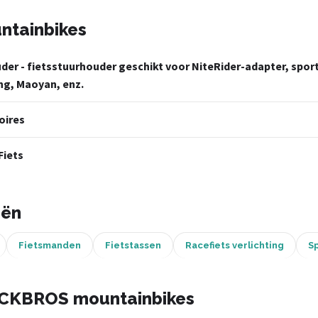
ntainbikes
der - fietsstuurhouder geschikt voor NiteRider-adapter, spo
eng, Maoyan, enz.
oires
Fiets
eën
Fietsmanden
Fietstassen
Racefiets verlichting
Sp
OCKBROS mountainbikes