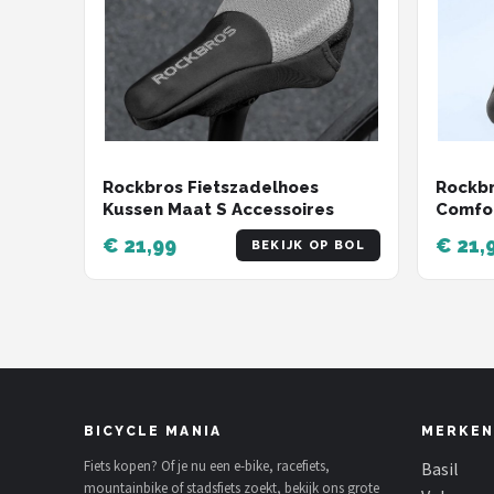
Rockbros Fietszadelhoes
Rockbr
Kussen Maat S Accessoires
Comfor
€ 21,99
€ 21,
BEKIJK OP BOL
BICYCLE MANIA
MERKEN
Fiets kopen? Of je nu een e-bike, racefiets,
Basil
mountainbike of stadsfiets zoekt, bekijk ons grote