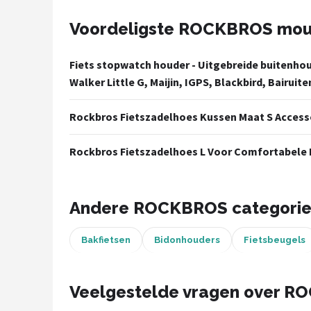
Voordeligste ROCKBROS mou
Mountainbikes
Shop
Fiets stopwatch houder - Uitgebreide buitenhou
Walker Little G, Maijin, IGPS, Blackbird, Bairuit
POPULAIRE MERKEN
Basil
Rockbros Fietszadelhoes Kussen Maat S Access
Volare
Rockbros Fietszadelhoes L Voor Comfortabele 
ABUS
Andere ROCKBROS categori
AXA
Bakfietsen
Bidonhouders
Fietsbeugels
New Looxs
BBB Cycling
Veelgestelde vragen over R