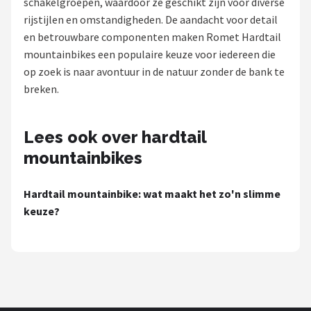
schakelgroepen, waardoor ze geschikt zijn voor diverse
rijstijlen en omstandigheden. De aandacht voor detail
Mountainbikes
en betrouwbare componenten maken Romet Hardtail
mountainbikes een populaire keuze voor iedereen die
Shop
op zoek is naar avontuur in de natuur zonder de bank te
POPULAIRE MERKEN
breken.
Basil
Lees ook over hardtail
Volare
mountainbikes
ABUS
Hardtail mountainbike: wat maakt het zo'n slimme
keuze?
AXA
New Looxs
BBB Cycling