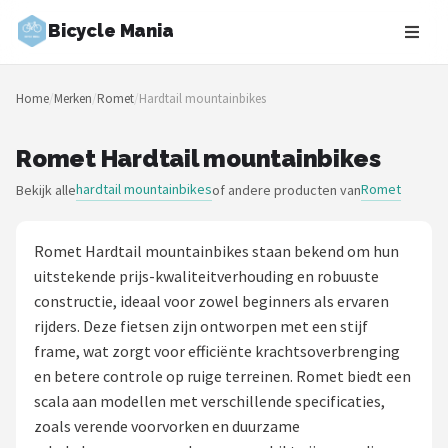
Bicycle Mania
Zoeken
Home
/
Merken
/
Romet
/
Hardtail mountainbikes
NAVIGATIE
Shop
Romet Hardtail mountainbikes
hardtail mountainbikes
Romet
Bekijk alle
of andere producten van
Merken
Blog
Romet Hardtail mountainbikes staan bekend om hun
uitstekende prijs-kwaliteitverhouding en robuuste
Fietsroutes
constructie, ideaal voor zowel beginners als ervaren
rijders. Deze fietsen zijn ontworpen met een stijf
Kinderfietsen
frame, wat zorgt voor efficiënte krachtsoverbrenging
en betere controle op ruige terreinen. Romet biedt een
Stadsfietsen
scala aan modellen met verschillende specificaties,
zoals verende voorvorken en duurzame
Elektrische fietsen