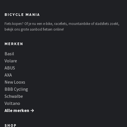
Schwalbe
BICYCLE MANIA
Voltano
Fiets kopen? Of je nu een e-bike, racefiets, mountainbike of stadsfiets zoekt,
bekijk ons grote aanbod fietsen online!
Shimano
Cortina
MERKEN
Basil
Alle merken →
Volare
ABUS
AXA
New Looxs
BBB Cycling
Schwalbe
Voltano
Alle merken →
SHOP