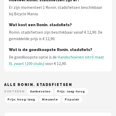
Hoeveel Ronin. stadsfietsen zijn er?
Schwalbe
Er zijn momenteel 1 Ronin. stadsfietsen beschikbaar
bij Bicycle Mania.
Voltano
Wat kost een Ronin. stadsfiets?
Shimano
Ronin. stadsfietsen zijn beschikbaar vanaf € 12,90. De
gemiddelde prijs is € 12,90.
Cortina
Wat is de goedkoopste Ronin. stadsfiets?
Alle merken →
De goedkoopste optie is de
Handschoenen nitril maat
XL zwart (100 stuks)
voor € 12,90.
ALLE RONIN. STADSFIETSEN
SORTEREN:
Aanbevolen
Prijs: laag-hoog
Prijs: hoog-laag
Nieuwste
Populair