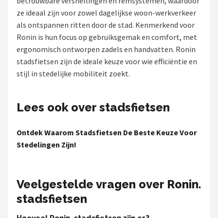
betrouwbare versnellingen en remsystemen, waardoor
ze ideaal zijn voor zowel dagelijkse woon-werkverkeer
Mountainbikes
als ontspannen ritten door de stad. Kenmerkend voor
Ronin is hun focus op gebruiksgemak en comfort, met
Shop
ergonomisch ontworpen zadels en handvatten. Ronin
POPULAIRE MERKEN
stadsfietsen zijn de ideale keuze voor wie efficiëntie en
stijl in stedelijke mobiliteit zoekt.
Basil
Volare
Lees ook over stadsfietsen
ABUS
Ontdek Waarom Stadsfietsen De Beste Keuze Voor
Stedelingen Zijn!
AXA
New Looxs
Veelgestelde vragen over Ronin.
stadsfietsen
BBB Cycling