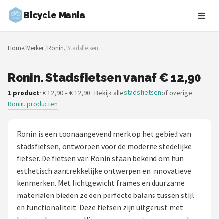
Bicycle Mania
Zoeken
Home
/
Merken
/
Ronin.
/
Stadsfietsen
NAVIGATIE
Shop
Ronin. Stadsfietsen vanaf € 12,90
stadsfietsen
1 product
· € 12,90 – € 12,90 · Bekijk alle
of overige
Merken
Ronin. producten
Blog
Ronin is een toonaangevend merk op het gebied van
Fietsroutes
stadsfietsen, ontworpen voor de moderne stedelijke
fietser. De fietsen van Ronin staan bekend om hun
Kinderfietsen
esthetisch aantrekkelijke ontwerpen en innovatieve
kenmerken. Met lichtgewicht frames en duurzame
Stadsfietsen
materialen bieden ze een perfecte balans tussen stijl
en functionaliteit. Deze fietsen zijn uitgerust met
Elektrische fietsen