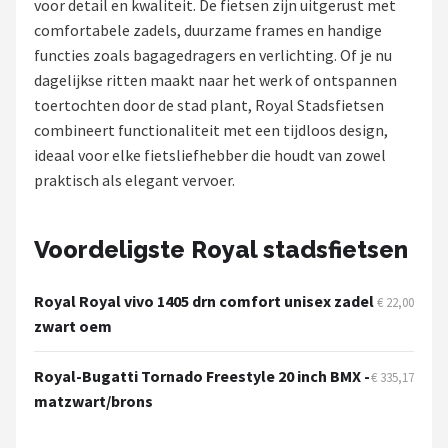
voor detail en kwaliteit. De fietsen zijn uitgerust met
comfortabele zadels, duurzame frames en handige
Mountainbikes
functies zoals bagagedragers en verlichting. Of je nu
dagelijkse ritten maakt naar het werk of ontspannen
Shop
toertochten door de stad plant, Royal Stadsfietsen
POPULAIRE MERKEN
combineert functionaliteit met een tijdloos design,
ideaal voor elke fietsliefhebber die houdt van zowel
Basil
praktisch als elegant vervoer.
Volare
Voordeligste Royal stadsfietsen
ABUS
Royal Royal vivo 1405 drn comfort unisex zadel
€ 22,00
AXA
zwart oem
New Looxs
Royal-Bugatti Tornado Freestyle 20 inch BMX -
€ 335,17
matzwart/brons
BBB Cycling