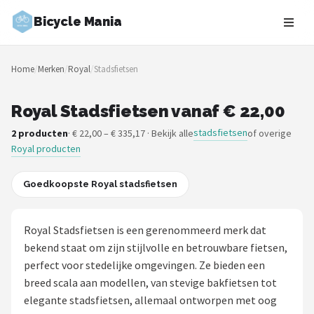
Bicycle Mania
Zoeken
Home
/
Merken
/
Royal
/
Stadsfietsen
NAVIGATIE
Shop
Royal Stadsfietsen vanaf € 22,00
stadsfietsen
2 producten
· € 22,00 – € 335,17 · Bekijk alle
of overige
Merken
Royal producten
Blog
Goedkoopste Royal stadsfietsen
Fietsroutes
Royal Stadsfietsen is een gerenommeerd merk dat
Kinderfietsen
bekend staat om zijn stijlvolle en betrouwbare fietsen,
perfect voor stedelijke omgevingen. Ze bieden een
Stadsfietsen
breed scala aan modellen, van stevige bakfietsen tot
elegante stadsfietsen, allemaal ontworpen met oog
Elektrische fietsen