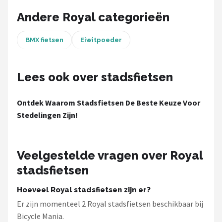
Schwalbe
Andere Royal categorieën
Voltano
BMX fietsen
Eiwitpoeder
Shimano
Lees ook over stadsfietsen
Cortina
Alle merken →
Ontdek Waarom Stadsfietsen De Beste Keuze Voor
Stedelingen Zijn!
Veelgestelde vragen over Royal
stadsfietsen
Hoeveel Royal stadsfietsen zijn er?
Er zijn momenteel 2 Royal stadsfietsen beschikbaar bij
Bicycle Mania.