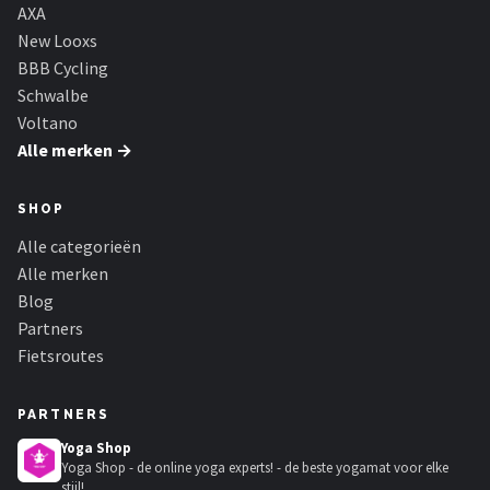
Schwalbe
AXA
New Looxs
Voltano
BBB Cycling
Schwalbe
Shimano
Voltano
Alle merken →
Cortina
SHOP
Alle merken →
Alle categorieën
Alle merken
Blog
Partners
Fietsroutes
PARTNERS
Yoga Shop
Yoga Shop - de online yoga experts! - de beste yogamat voor elke
stijl!