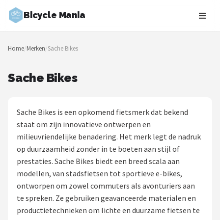
Bicycle Mania
Zoeken
Home
/
Merken
/
Sache Bikes
NAVIGATIE
Shop
Sache Bikes
Merken
Sache Bikes is een opkomend fietsmerk dat bekend
Blog
staat om zijn innovatieve ontwerpen en
milieuvriendelijke benadering. Het merk legt de nadruk
Fietsroutes
op duurzaamheid zonder in te boeten aan stijl of
prestaties. Sache Bikes biedt een breed scala aan
Kinderfietsen
modellen, van stadsfietsen tot sportieve e-bikes,
ontworpen om zowel commuters als avonturiers aan
Stadsfietsen
te spreken. Ze gebruiken geavanceerde materialen en
productietechnieken om lichte en duurzame fietsen te
Elektrische fietsen