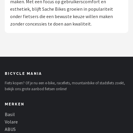
maken. Met een focus op gebruikerscomfort en
esthetiek, blijft Sache Bikes groeien in populariteit
Mountainbikes
onder fietsers die een bewuste keuze willen maken
zonder concessies te doen aan kwaliteit.
Shop
POPULAIRE MERKEN
Basil
Volare
BICYCLE MANIA
ABUS
Fiets kopen? Of je nu een e-bike, racefiets, mountainbike of stadsfiets zoekt,
bekijk ons grote aanbod fietsen online!
AXA
MERKEN
New Looxs
Basil
BBB Cycling
Volare
ABUS