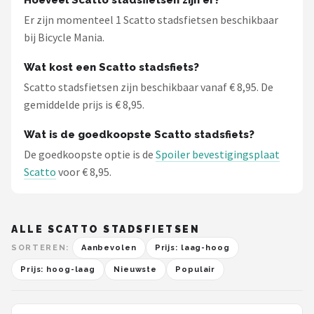
Hoeveel Scatto stadsfietsen zijn er?
Schwalbe
Er zijn momenteel 1 Scatto stadsfietsen beschikbaar
bij Bicycle Mania.
Voltano
Wat kost een Scatto stadsfiets?
Shimano
Scatto stadsfietsen zijn beschikbaar vanaf € 8,95. De
gemiddelde prijs is € 8,95.
Cortina
Wat is de goedkoopste Scatto stadsfiets?
Alle merken →
De goedkoopste optie is de
Spoiler bevestigingsplaat
Scatto
voor € 8,95.
ALLE SCATTO STADSFIETSEN
SORTEREN:
Aanbevolen
Prijs: laag-hoog
Prijs: hoog-laag
Nieuwste
Populair