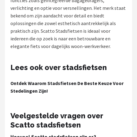
functies zoals geïntegreerde bagagedragers,
verlichting en optie voor versnellingen. Het merk staat
Mountainbikes
bekend om zijn aandacht voor detail en biedt
oplossingen die zowel esthetisch aantrekkelijk als
Shop
praktisch zijn. Scatto Stadsfietsen is ideaal voor
POPULAIRE MERKEN
iedereen die op zoek is naar een betrouwbare en
elegante fiets voor dagelijks woon-werkverkeer.
Basil
Volare
Lees ook over stadsfietsen
ABUS
Ontdek Waarom Stadsfietsen De Beste Keuze Voor
Stedelingen Zijn!
AXA
New Looxs
Veelgestelde vragen over
Scatto stadsfietsen
BBB Cycling