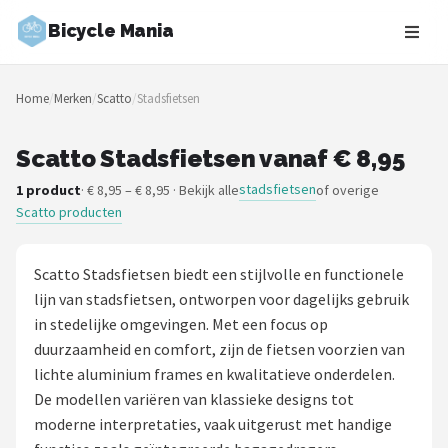
Bicycle Mania
Zoeken
Home
/
Merken
/
Scatto
/
Stadsfietsen
NAVIGATIE
Shop
Scatto Stadsfietsen vanaf € 8,95
stadsfietsen
1 product
· € 8,95 – € 8,95 · Bekijk alle
of overige
Merken
Scatto producten
Blog
Scatto Stadsfietsen biedt een stijlvolle en functionele
Fietsroutes
lijn van stadsfietsen, ontworpen voor dagelijks gebruik
in stedelijke omgevingen. Met een focus op
Kinderfietsen
duurzaamheid en comfort, zijn de fietsen voorzien van
lichte aluminium frames en kwalitatieve onderdelen.
Stadsfietsen
De modellen variëren van klassieke designs tot
moderne interpretaties, vaak uitgerust met handige
Elektrische fietsen