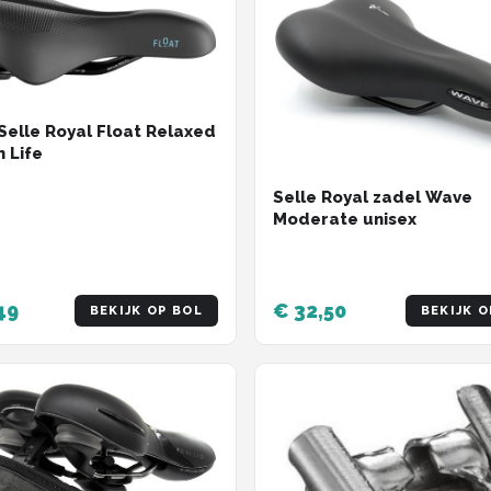
Selle Royal Float Relaxed
n Life
Selle Royal zadel Wave
Moderate unisex
49
€ 32,50
BEKIJK OP BOL
BEKIJK O