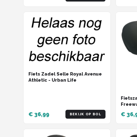
Fiets Zadel Selle Royal Avenue
Athletic - Urban Life
Fietsz
Freewa
Zadel 
€ 36,99
€ 36,
BEKIJK OP BOL