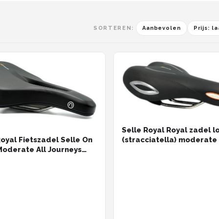
SORTEREN:
Aanbevolen
Prijs: 
Selle Royal Royal zadel l
Royal Fietszadel Selle On
(stracciatella) moderate
oderate All Journeys
kaart