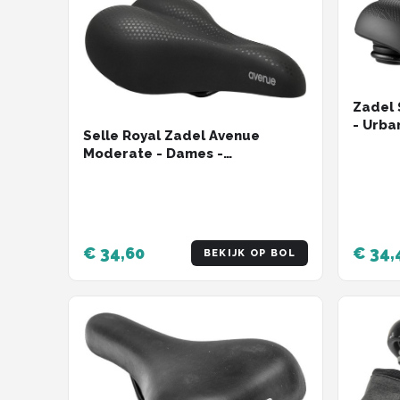
Zadel 
- Urba
Selle Royal Zadel Avenue
Moderate - Dames -
Comfortabel - Drukverlagend -
Zwart
€ 34,60
€ 34,
BEKIJK OP BOL