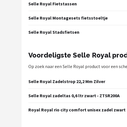
Selle Royal Fietstassen
Mountainbikes
Selle Royal Montagesets fietsstoeltje
Shop
Selle Royal Stadsfietsen
POPULAIRE MERKEN
Basil
Voordeligste Selle Royal pro
Volare
Op zoek naar een Selle Royal product voor een scher
ABUS
Selle Royal Zadelstrop 22,2 Mm Zilver
AXA
Selle Royal zadeltas 0,6 ltr zwart - ZTSR200A
New Looxs
Royal Royal rio city comfort unisex zadel zwart
BBB Cycling