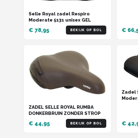
Selle Royal zadel Respiro
Moderate 5131 unisex GEL
€ 78,95
€ 66,
BEKIJK OP BOL
Zadel 
Moder
ZADEL SELLE ROYAL RUMBA
DONKERBRUIN ZONDER STROP
€ 44,95
€ 42,
BEKIJK OP BOL