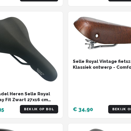
Selle Royal Vintage fietsz
Klassiek ontwerp - Comf
Royal Gel - Bruin - Zonde
adel Heren Selle Royal
y Fit Zwart 27x16 cm
Fiets
95
€ 34,90
BEKIJK OP BOL
BEKIJK O