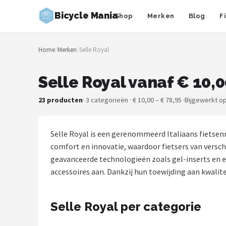
Bicycle Mania
Shop
Merken
Blog
F
Zoeken
Home
/
Merken
/
Selle Royal
NAVIGATIE
Shop
Selle Royal vanaf € 10,
Merken
23 producten
· 3 categorieën · € 10,00 – € 78,95 ·
Bijgewerkt op
Blog
Selle Royal is een gerenommeerd Italiaans fietsenm
Fietsroutes
comfort en innovatie, waardoor fietsers van versch
geavanceerde technologieën zoals gel-inserts en 
Kinderfietsen
accessoires aan. Dankzij hun toewijding aan kwalitei
Stadsfietsen
Selle Royal per categorie
Elektrische fietsen