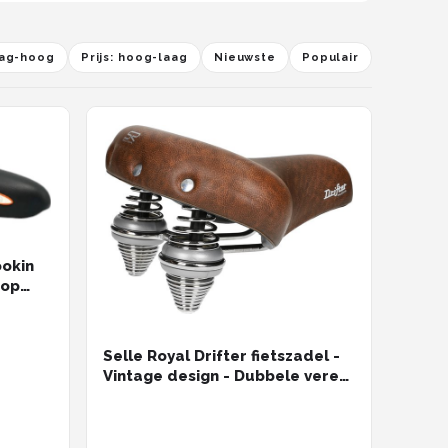
laag-hoog
Prijs: hoog-laag
Nieuwste
Populair
ookin
 op
Selle Royal Drifter fietszadel -
Vintage design - Dubbele veren
- Medium bruin - 251x221 mm