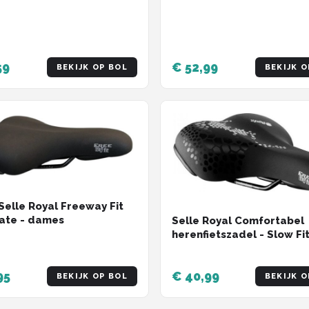
59
€ 52,99
BEKIJK OP BOL
BEKIJK O
Selle Royal Freeway Fit
ate - dames
Selle Royal Comfortabel
herenfietszadel - Slow F
- Ergonomisch ontwerp -
95
€ 40,99
BEKIJK OP BOL
BEKIJK O