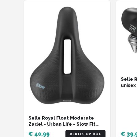
Selle 
unisex
Selle Royal Float Moderate
Zadel - Urban Life - Slow Fit
Foam - unisex
€ 40,99
€ 39,
BEKIJK OP BOL