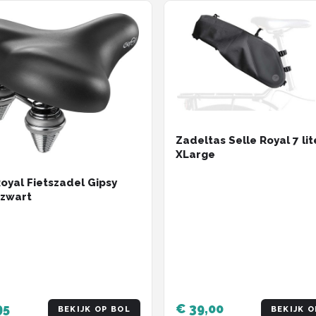
Zadeltas Selle Royal 7 lit
XLarge
Royal Fietszadel Gipsy
 zwart
95
€ 39,00
BEKIJK OP BOL
BEKIJK O