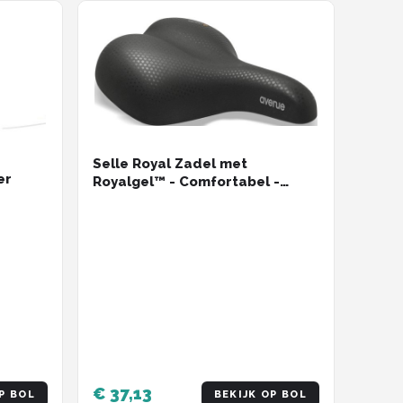
Selle Royal Zadel met
er
Royalgel™ - Comfortabel -
Unisex - Trekking - Zwart
€ 37,13
P BOL
BEKIJK OP BOL