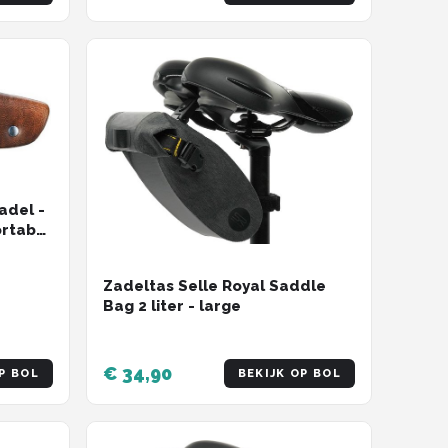
adel -
ortabel
r strop
Zadeltas Selle Royal Saddle
Bag 2 liter - large
€ 34,90
P BOL
BEKIJK OP BOL