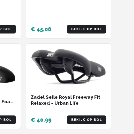
€ 45,08
P BOL
BEKIJK OP BOL
Zadel Selle Royal Freeway Fit
it Foam
Relaxed - Urban Life
 Zwart
€ 40,99
P BOL
BEKIJK OP BOL