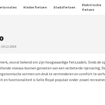
Elektrische
ietsroutes
Kinderfietsen
Stadsfietsen
fietsen
00
 10-12-2024
erk, vooral bekend om zijn hoogwaardige fietszadels. Sinds de op
illende niveaus kunnen genieten van een verbeterde rijervaring. D
ergonomische vormen om druk te verminderen en comfort te verho
t en functionaliteit is Selle Royal populair onder zowel recreatiev