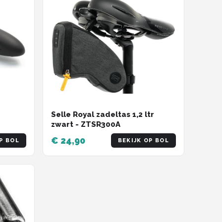
Selle Royal zadeltas 1,2 ltr
zwart - ZTSR300A
€ 24,90
P BOL
BEKIJK OP BOL