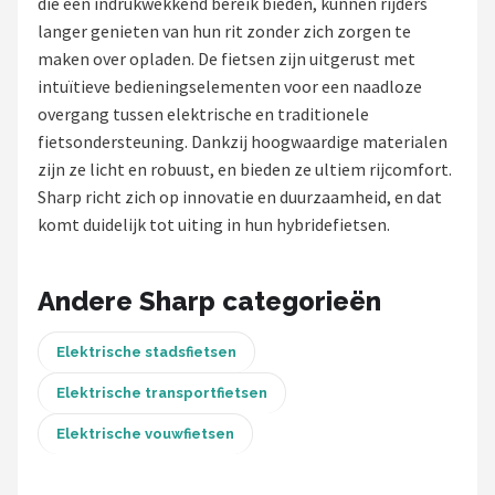
die een indrukwekkend bereik bieden, kunnen rijders
langer genieten van hun rit zonder zich zorgen te
Mountainbikes
maken over opladen. De fietsen zijn uitgerust met
intuïtieve bedieningselementen voor een naadloze
Shop
overgang tussen elektrische en traditionele
POPULAIRE MERKEN
fietsondersteuning. Dankzij hoogwaardige materialen
zijn ze licht en robuust, en bieden ze ultiem rijcomfort.
Basil
Sharp richt zich op innovatie en duurzaamheid, en dat
komt duidelijk tot uiting in hun hybridefietsen.
Volare
ABUS
Andere Sharp categorieën
AXA
Elektrische stadsfietsen
New Looxs
Elektrische transportfietsen
Elektrische vouwfietsen
BBB Cycling