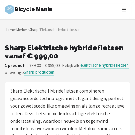
Bicycle Mania
Zoeken
Home
/
Merken
/
Sharp
/
Elektrische hybridefietsen
NAVIGATIE
Shop
Sharp Elektrische hybridefietsen
vanaf € 999,00
Merken
elektrische hybridefietsen
1 product
· € 999,00 – € 999,00 · Bekijk alle
Sharp producten
of overige
Blog
Fietsroutes
Sharp Elektrische Hybridefietsen combineren
geavanceerde technologie met elegant design, perfect
Kinderfietsen
voor zowel stedelijke omgevingen als lange recreatieve
ritten. Deze fietsen bieden krachtige elektrische
Stadsfietsen
ondersteuning, waardoor heuvels en tegenwind
moeiteloos overwonnen worden. Met duurzame accu's
Elektrische fietsen