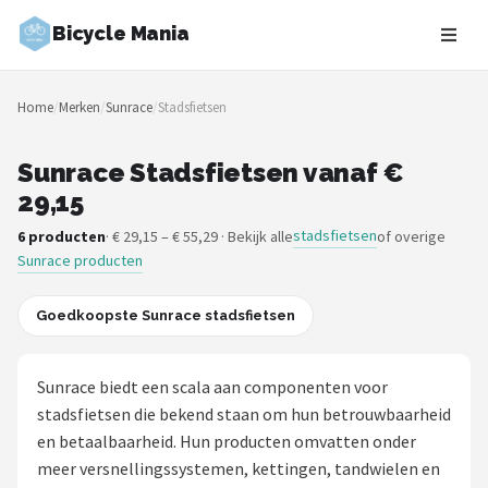
Bicycle Mania
Zoeken
Home
/
Merken
/
Sunrace
/
Stadsfietsen
NAVIGATIE
Shop
Sunrace Stadsfietsen vanaf €
29,15
Merken
stadsfietsen
6 producten
· € 29,15 – € 55,29 · Bekijk alle
of overige
Sunrace producten
Blog
Fietsroutes
Goedkoopste Sunrace stadsfietsen
Kinderfietsen
Sunrace biedt een scala aan componenten voor
stadsfietsen die bekend staan om hun betrouwbaarheid
Stadsfietsen
en betaalbaarheid. Hun producten omvatten onder
meer versnellingssystemen, kettingen, tandwielen en
Elektrische fietsen