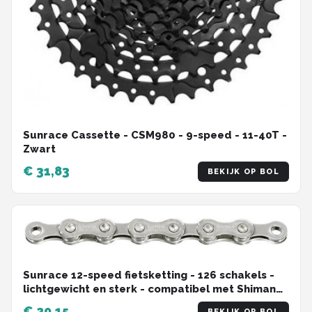
Sunrace Cassette - CSM980 - 9-speed - 11-40T -
Zwart
€ 31,83
BEKIJK OP BOL
Sunrace 12-speed fietsketting - 126 schakels -
lichtgewicht en sterk - compatibel met Shimano
en SRAM
€ 29,15
BEKIJK OP BOL