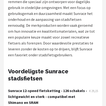
remmen die speciaal zijn ontworpen voor dagelijks
gebruik in stedelijke omgevingen. Met een focus op
Mountainbikes
gebruiksgemak en duurzaamheid maakt Sunrace het
onderhoud en de aanpassing van stadsfietsen
Shop
eenvoudig. De merkproducten worden vaak geroemd
POPULAIRE MERKEN
om hun innovatie en kwaliteitsmaterialen, wat ze tot
een populaire keuze maakt voor zowel recreatieve
Basil
fietsers als forenzen. Door waardevolle prestaties te
leveren zonder de kosten op te drijven, blijft Sunrace
Volare
een favoriet onder stadsfietsgebruikers.
ABUS
Voordeligste Sunrace
AXA
stadsfietsen
New Looxs
Sunrace 12-speed fietsketting - 126 schakels -
€ 29,15
BBB Cycling
lichtgewicht en sterk - compatibel met
Shimano en SRAM