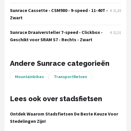
Schwalbe
Sunrace Cassette - CSM980 - 9-speed - 11-40T -
€ 31,83
Voltano
Zwart
Shimano
Sunrace Draaiversteller 7-speed - Clickbox -
€ 32,51
Geschikt voor SRAM S7 - Rechts - Zwart
Cortina
Alle merken →
Andere Sunrace categorieën
Mountainbikes
Transportfietsen
Lees ook over stadsfietsen
Ontdek Waarom Stadsfietsen De Beste Keuze Voor
Stedelingen Zijn!